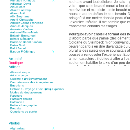
Aïtmatov Tchinguiz
souhaite avant tout célébrer. Je sais – p
Adjemian David
vois – que cette beauté meurt à feu pl
Alaux Marc
me révulse et m’attriste : cette beaut
Allaert Lodewijk
Allano Joël
nous en aurons hélas le plus besoin. D
Allix Stéphane
pris goût à me mettre dans la peau d’un
Apprill Christophe
l’exercice littéraire, il me semble que
Ardillier-Carras Françoise
transmettre certains messages.
Arnould Jacques
Arseniev Vladimir
Aubertel Pierre-Marie
Pourquoi avoir choisi le format des n
Béjanin Emmanuel
D’abord parce que j’aime (décidément!)
Bérard Géraldine
Coloane ou Steinbeck m’ont convaincu 
Baldit de Barral Siméon
Balen Noël
peuvent parfois en dire davantage qu’
Balhi Jamel
pluralité des sujets que je souhaitais 
Bardon Frédérique
poussé à renouveler l’expérience. Et 
Barnagaud Jean-Yves
Bastide Fabien
à mon caractère : il oblige à aller à l’o
Actualité
Baudin Julie
seulement habiller le texte d’un peu d
Boutique
Baujard Jacques
muscles. Enfin, de formation journalisti
Articles
Bazin Sylvain
communication, j’ai toujours été porté v
Bellanger Marc
Aléas et risque
Bellec Hervé
saynètes, les aphorismes et les slogan
Art et voyage
Belleville Régis
Collecte d�€�informations
Benestar Géraldine
Connaissance des écosystèmes
Selon vous, sur quel point avez-vous 
Benoist Yann
Entretiens
précédent recueil,
Un parfum de mou
Bertrand Jordane
Histoire du voyage et de l�€�exploration
Bertrandy Antoine
asiatique
?
Modes de déplacement
Bezsonov Youri
Sur le plan littéraire, j’espère que les c
Parcours
Bideau Michel-Cosme
s’imbriquent davantage les unes avec 
Parcours choisis
Billard Yannick
Patrimoine
Blanchet Anne-Lise
quotidienne de l’écriture a augmenté mo
Petite ethnographie
Bluntzer Christophe
pense que mon style s’est affûté. Les c
Portraits
Bobin Mathieu
contours de mes textes sont plus nets. 
Questions de survie
Boch Anne-Laure
Réflexions
rapport aux thèmes déroulés, mon rapp
Boch Julie
Boclet-Weller Robin
échelles s’est affirmé. Si je n’oublie 
Boillot Henri
Photos
gouvernent ont un impact inouï sur nos
Bonnem Éric
qu’il y a dans la proximité une latitude 
Boudart Jean-Louis
Afghanistan