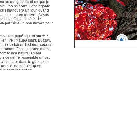
ar ce que je le lis et ce que je
us ou moins doux. Cette agonie
é nous manquera un jour, quand
ans mon premier livre, j’avais
e bête. Outre l’intérêt de
 cela peut être un bon moyen pour
ouvelles plutôt qu’un autre ?
 en lire ! Maupassant, Buzzati,
que certaines histoires courtes
un roman. Ensuite parce que la
aborder m’a naturellement
puis ce genre ressemble un peu
s, à trancher dans le gras, pour
e nerfs et de beaucoup de
que et travaillant en
ers le format court, les
s. Mais je me soigne !
le plus évolué depuis votre
sson, Nouvelles du Sud-Est
hoses s’articulent et
les autres. Ma pratique presque
n habileté narrative et je
hoses se sont précisées, les
Sur un plan personnel, et par
ort au monde et surtout aux
pas que les systèmes qui nous
 existences de fétus, je pense
d’action très grande.