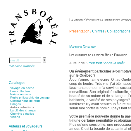
La maison d’édition et la librairie des voya
Présentation /
Chiffres
/
Collaborations
Matthieu Delaunay
Les charmes de la vie en Belle Province
Auteur de :
Pour tout l’or de la forêt
.
recherche avancée
Un événement particulier a-t-il motiv
sur le Québec ?
À qui j’aime, j’aime écrire. Or, au Québ
Catalogue
coup de foudre. Très vite, j’ai été happ
fascinante dont on m’a servi les sucs s
Voyage en poche
Hors collection
merveilleux. Son originalité culturelle,
Nature nomade
beauté de sa nature et de sa langue, l’
Petite philosophie du voyage
habitants, la variété de ses paysages? e
Compagnons de route
lumières? Il y avait beaucoup à dire sur
Sillages
Autres collections
selon moi porter le nom du pays tout ent
La clé des champs
Chemins d’étoiles
Votre première nouvelle donne la paro
Visions
t-il une certaine sensibilité écologiqu
Plus qu’une sensibilité, une préoccupat
Auteurs et voyageurs
amour. C’est la beauté de cet animal e