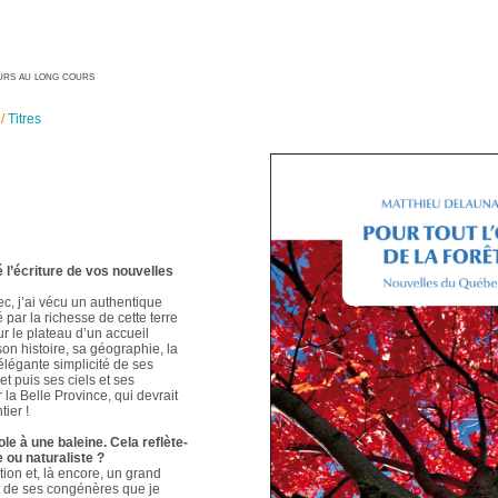
geurs au long cours
/
Titres
é l’écriture de vos nouvelles
ec, j’ai vécu un authentique
é par la richesse de cette terre
ur le plateau d’un accueil
 son histoire, sa géographie, la
élégante simplicité de ses
t puis ses ciels et ses
 la Belle Province, qui devrait
ier !
le à une baleine. Cela reflète-
e ou naturaliste ?
ion et, là encore, un grand
t de ses congénères que je