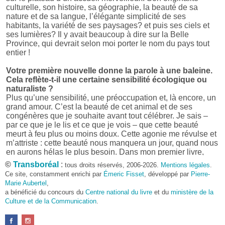
culturelle, son histoire, sa géographie, la beauté de sa
nature et de sa langue, l’élégante simplicité de ses
habitants, la variété de ses paysages? et puis ses ciels et
ses lumières? Il y avait beaucoup à dire sur la Belle
Province, qui devrait selon moi porter le nom du pays tout
entier !
Votre première nouvelle donne la parole à une baleine.
Cela reflète-t-il une certaine sensibilité écologique ou
naturaliste ?
Plus qu’une sensibilité, une préoccupation et, là encore, un
grand amour. C’est la beauté de cet animal et de ses
congénères que je souhaite avant tout célébrer. Je sais –
par ce que je le lis et ce que je vois – que cette beauté
meurt à feu plus ou moins doux. Cette agonie me révulse et
m’attriste : cette beauté nous manquera un jour, quand nous
en aurons hélas le plus besoin. Dans mon premier livre,
j’avais pris goût à me mettre dans la peau d’une bête. Outre
©
Transboréal
:
tous droits réservés, 2006-2026.
Mentions légales
.
l’intérêt de l’exercice littéraire, il me semble que cela peut
Ce site, constamment enrichi par
Émeric Fisset
, développé par
Pierre-
être un bon moyen pour transmettre certains messages.
Marie Aubertel
,
a bénéficié du concours du
Centre national du livre
et du
ministère de la
Pourquoi avoir choisi le format des nouvelles plutôt
Culture et de la Communication
.
qu’un autre ?
D’abord parce que j’aime (décidément!) en lire !
Maupassant, Buzzati, Coloane ou Steinbeck m’ont