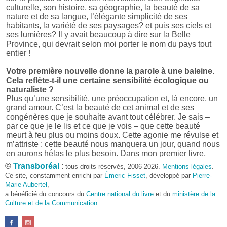
culturelle, son histoire, sa géographie, la beauté de sa
nature et de sa langue, l’élégante simplicité de ses
habitants, la variété de ses paysages? et puis ses ciels et
ses lumières? Il y avait beaucoup à dire sur la Belle
Province, qui devrait selon moi porter le nom du pays tout
entier !
Votre première nouvelle donne la parole à une baleine.
Cela reflète-t-il une certaine sensibilité écologique ou
naturaliste ?
Plus qu’une sensibilité, une préoccupation et, là encore, un
grand amour. C’est la beauté de cet animal et de ses
congénères que je souhaite avant tout célébrer. Je sais –
par ce que je le lis et ce que je vois – que cette beauté
meurt à feu plus ou moins doux. Cette agonie me révulse et
m’attriste : cette beauté nous manquera un jour, quand nous
en aurons hélas le plus besoin. Dans mon premier livre,
j’avais pris goût à me mettre dans la peau d’une bête. Outre
©
Transboréal
:
tous droits réservés, 2006-2026.
Mentions légales
.
l’intérêt de l’exercice littéraire, il me semble que cela peut
Ce site, constamment enrichi par
Émeric Fisset
, développé par
Pierre-
être un bon moyen pour transmettre certains messages.
Marie Aubertel
,
a bénéficié du concours du
Centre national du livre
et du
ministère de la
Pourquoi avoir choisi le format des nouvelles plutôt
Culture et de la Communication
.
qu’un autre ?
D’abord parce que j’aime (décidément!) en lire !
Maupassant, Buzzati, Coloane ou Steinbeck m’ont