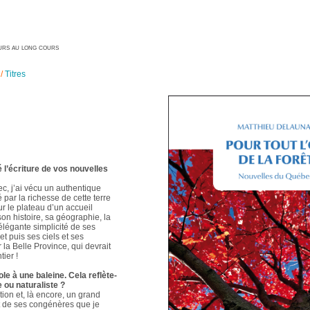
geurs au long cours
/
Titres
é l’écriture de vos nouvelles
ec, j’ai vécu un authentique
é par la richesse de cette terre
ur le plateau d’un accueil
 son histoire, sa géographie, la
élégante simplicité de ses
t puis ses ciels et ses
 la Belle Province, qui devrait
ier !
le à une baleine. Cela reflète-
e ou naturaliste ?
ion et, là encore, un grand
t de ses congénères que je