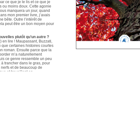
ar ce que je le lis et ce que je
us ou moins doux. Cette agonie
é nous manquera un jour, quand
ans mon premier livre, j’avais
e bête. Outre l’intérêt de
 cela peut être un bon moyen pour
ouvelles plutôt qu’un autre ?
 en lire ! Maupassant, Buzzati,
que certaines histoires courtes
un roman. Ensuite parce que la
aborder m’a naturellement
puis ce genre ressemble un peu
s, à trancher dans le gras, pour
e nerfs et de beaucoup de
que et travaillant en
ers le format court, les
s. Mais je me soigne !
le plus évolué depuis votre
sson, Nouvelles du Sud-Est
hoses s’articulent et
les autres. Ma pratique presque
n habileté narrative et je
hoses se sont précisées, les
Sur un plan personnel, et par
ort au monde et surtout aux
pas que les systèmes qui nous
 existences de fétus, je pense
d’action très grande.