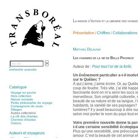
La maison d’édition et la librairie des voya
Présentation /
Chiffres
/
Collaborations
Matthieu Delaunay
Les charmes de la vie en Belle Province
Auteur de :
Pour tout l’or de la forêt
.
recherche avancée
Un événement particulier a-t-il motiv
sur le Québec ?
À qui j’aime, j’aime écrire. Or, au Québ
Catalogue
coup de foudre. Très vite, j’ai été happ
fascinante dont on m’a servi les sucs s
Voyage en poche
Hors collection
merveilleux. Son originalité culturelle,
Nature nomade
beauté de sa nature et de sa langue, l’
Petite philosophie du voyage
habitants, la variété de ses paysages? e
Compagnons de route
lumières? Il y avait beaucoup à dire sur
Sillages
Autres collections
selon moi porter le nom du pays tout ent
La clé des champs
Chemins d’étoiles
Votre première nouvelle donne la paro
Visions
t-il une certaine sensibilité écologiqu
Plus qu’une sensibilité, une préoccupat
Auteurs et voyageurs
amour. C’est la beauté de cet animal e