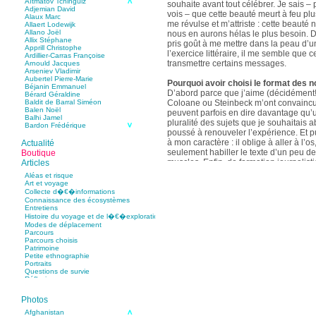
Aïtmatov Tchinguiz
souhaite avant tout célébrer. Je sais – p
Adjemian David
vois – que cette beauté meurt à feu pl
Alaux Marc
me révulse et m’attriste : cette beaut
Allaert Lodewijk
Allano Joël
nous en aurons hélas le plus besoin. D
Allix Stéphane
pris goût à me mettre dans la peau d’un
Apprill Christophe
l’exercice littéraire, il me semble que
Ardillier-Carras Françoise
transmettre certains messages.
Arnould Jacques
Arseniev Vladimir
Aubertel Pierre-Marie
Pourquoi avoir choisi le format des n
Béjanin Emmanuel
D’abord parce que j’aime (décidément!)
Bérard Géraldine
Coloane ou Steinbeck m’ont convaincu 
Baldit de Barral Siméon
Balen Noël
peuvent parfois en dire davantage qu’
Balhi Jamel
pluralité des sujets que je souhaitais 
Bardon Frédérique
poussé à renouveler l’expérience. Et 
Barnagaud Jean-Yves
Bastide Fabien
à mon caractère : il oblige à aller à l’o
Actualité
Baudin Julie
seulement habiller le texte d’un peu d
Boutique
Baujard Jacques
muscles. Enfin, de formation journalisti
Articles
Bazin Sylvain
communication, j’ai toujours été porté v
Bellanger Marc
Aléas et risque
Bellec Hervé
saynètes, les aphorismes et les slogan
Art et voyage
Belleville Régis
Collecte d�€�informations
Benestar Géraldine
Connaissance des écosystèmes
Selon vous, sur quel point avez-vous 
Benoist Yann
Entretiens
précédent recueil,
Un parfum de mou
Bertrand Jordane
Histoire du voyage et de l�€�exploration
Bertrandy Antoine
asiatique
?
Modes de déplacement
Bezsonov Youri
Sur le plan littéraire, j’espère que les c
Parcours
Bideau Michel-Cosme
s’imbriquent davantage les unes avec 
Parcours choisis
Billard Yannick
Patrimoine
Blanchet Anne-Lise
quotidienne de l’écriture a augmenté mo
Petite ethnographie
Bluntzer Christophe
pense que mon style s’est affûté. Les c
Portraits
Bobin Mathieu
contours de mes textes sont plus nets. 
Questions de survie
Boch Anne-Laure
Réflexions
rapport aux thèmes déroulés, mon rapp
Boch Julie
Boclet-Weller Robin
échelles s’est affirmé. Si je n’oublie 
Boillot Henri
Photos
gouvernent ont un impact inouï sur nos
Bonnem Éric
qu’il y a dans la proximité une latitude 
Boudart Jean-Louis
Afghanistan