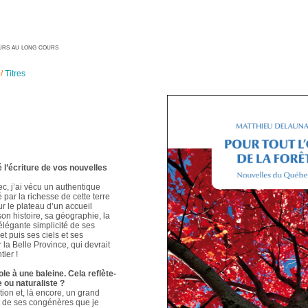
geurs au long cours
/
Titres
é l’écriture de vos nouvelles
ec, j’ai vécu un authentique
é par la richesse de cette terre
ur le plateau d’un accueil
 son histoire, sa géographie, la
élégante simplicité de ses
t puis ses ciels et ses
 la Belle Province, qui devrait
ier !
le à une baleine. Cela reflète-
e ou naturaliste ?
ion et, là encore, un grand
t de ses congénères que je