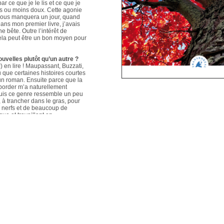
ar ce que je le lis et ce que je
us ou moins doux. Cette agonie
é nous manquera un jour, quand
ans mon premier livre, j’avais
e bête. Outre l’intérêt de
 cela peut être un bon moyen pour
ouvelles plutôt qu’un autre ?
 en lire ! Maupassant, Buzzati,
que certaines histoires courtes
un roman. Ensuite parce que la
aborder m’a naturellement
puis ce genre ressemble un peu
s, à trancher dans le gras, pour
e nerfs et de beaucoup de
que et travaillant en
ers le format court, les
s. Mais je me soigne !
le plus évolué depuis votre
sson, Nouvelles du Sud-Est
hoses s’articulent et
les autres. Ma pratique presque
n habileté narrative et je
hoses se sont précisées, les
Sur un plan personnel, et par
ort au monde et surtout aux
pas que les systèmes qui nous
 existences de fétus, je pense
d’action très grande.