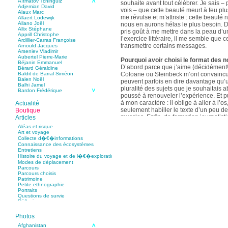
Aïtmatov Tchinguiz
souhaite avant tout célébrer. Je sais – p
Adjemian David
vois – que cette beauté meurt à feu pl
Alaux Marc
me révulse et m’attriste : cette beaut
Allaert Lodewijk
Allano Joël
nous en aurons hélas le plus besoin. D
Allix Stéphane
pris goût à me mettre dans la peau d’un
Apprill Christophe
l’exercice littéraire, il me semble que
Ardillier-Carras Françoise
transmettre certains messages.
Arnould Jacques
Arseniev Vladimir
Aubertel Pierre-Marie
Pourquoi avoir choisi le format des n
Béjanin Emmanuel
D’abord parce que j’aime (décidément!)
Bérard Géraldine
Coloane ou Steinbeck m’ont convaincu 
Baldit de Barral Siméon
Balen Noël
peuvent parfois en dire davantage qu’
Balhi Jamel
pluralité des sujets que je souhaitais 
Bardon Frédérique
poussé à renouveler l’expérience. Et 
Barnagaud Jean-Yves
Bastide Fabien
à mon caractère : il oblige à aller à l’o
Actualité
Baudin Julie
seulement habiller le texte d’un peu d
Boutique
Baujard Jacques
muscles. Enfin, de formation journalisti
Articles
Bazin Sylvain
communication, j’ai toujours été porté v
Bellanger Marc
Aléas et risque
Bellec Hervé
saynètes, les aphorismes et les slogan
Art et voyage
Belleville Régis
Collecte d�€�informations
Benestar Géraldine
Connaissance des écosystèmes
Selon vous, sur quel point avez-vous 
Benoist Yann
Entretiens
précédent recueil,
Un parfum de mou
Bertrand Jordane
Histoire du voyage et de l�€�exploration
Bertrandy Antoine
asiatique
?
Modes de déplacement
Bezsonov Youri
Sur le plan littéraire, j’espère que les c
Parcours
Bideau Michel-Cosme
s’imbriquent davantage les unes avec 
Parcours choisis
Billard Yannick
Patrimoine
Blanchet Anne-Lise
quotidienne de l’écriture a augmenté mo
Petite ethnographie
Bluntzer Christophe
pense que mon style s’est affûté. Les c
Portraits
Bobin Mathieu
contours de mes textes sont plus nets. 
Questions de survie
Boch Anne-Laure
Réflexions
rapport aux thèmes déroulés, mon rapp
Boch Julie
Boclet-Weller Robin
échelles s’est affirmé. Si je n’oublie 
Boillot Henri
Photos
gouvernent ont un impact inouï sur nos
Bonnem Éric
qu’il y a dans la proximité une latitude 
Boudart Jean-Louis
Afghanistan