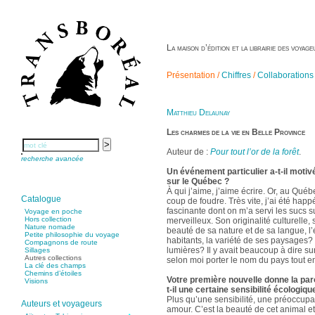
La maison d’édition et la librairie des voya
Présentation /
Chiffres
/
Collaborations
Matthieu Delaunay
Les charmes de la vie en Belle Province
Auteur de :
Pour tout l’or de la forêt
.
recherche avancée
Un événement particulier a-t-il motiv
sur le Québec ?
À qui j’aime, j’aime écrire. Or, au Québ
Catalogue
coup de foudre. Très vite, j’ai été happ
fascinante dont on m’a servi les sucs s
Voyage en poche
Hors collection
merveilleux. Son originalité culturelle,
Nature nomade
beauté de sa nature et de sa langue, l’
Petite philosophie du voyage
habitants, la variété de ses paysages? e
Compagnons de route
lumières? Il y avait beaucoup à dire sur
Sillages
Autres collections
selon moi porter le nom du pays tout ent
La clé des champs
Chemins d’étoiles
Votre première nouvelle donne la paro
Visions
t-il une certaine sensibilité écologiqu
Plus qu’une sensibilité, une préoccupat
Auteurs et voyageurs
amour. C’est la beauté de cet animal e