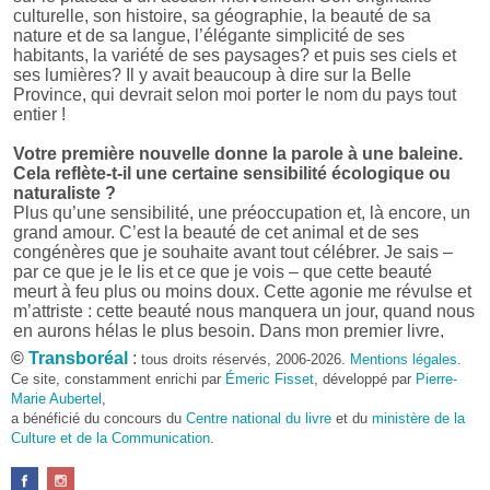
culturelle, son histoire, sa géographie, la beauté de sa
nature et de sa langue, l’élégante simplicité de ses
habitants, la variété de ses paysages? et puis ses ciels et
ses lumières? Il y avait beaucoup à dire sur la Belle
Province, qui devrait selon moi porter le nom du pays tout
entier !
Votre première nouvelle donne la parole à une baleine.
Cela reflète-t-il une certaine sensibilité écologique ou
naturaliste ?
Plus qu’une sensibilité, une préoccupation et, là encore, un
grand amour. C’est la beauté de cet animal et de ses
congénères que je souhaite avant tout célébrer. Je sais –
par ce que je le lis et ce que je vois – que cette beauté
meurt à feu plus ou moins doux. Cette agonie me révulse et
m’attriste : cette beauté nous manquera un jour, quand nous
en aurons hélas le plus besoin. Dans mon premier livre,
j’avais pris goût à me mettre dans la peau d’une bête. Outre
©
Transboréal
:
tous droits réservés, 2006-2026.
Mentions légales
.
l’intérêt de l’exercice littéraire, il me semble que cela peut
Ce site, constamment enrichi par
Émeric Fisset
, développé par
Pierre-
être un bon moyen pour transmettre certains messages.
Marie Aubertel
,
a bénéficié du concours du
Centre national du livre
et du
ministère de la
Pourquoi avoir choisi le format des nouvelles plutôt
Culture et de la Communication
.
qu’un autre ?
D’abord parce que j’aime (décidément!) en lire !
Maupassant, Buzzati, Coloane ou Steinbeck m’ont