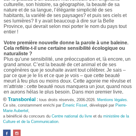
culturelle, son histoire, sa géographie, la beauté de sa
nature et de sa langue, l’élégante simplicité de ses
habitants, la variété de ses paysages? et puis ses ciels et
ses lumières? Il y avait beaucoup à dire sur la Belle
Province, qui devrait selon moi porter le nom du pays tout
entier !
Votre première nouvelle donne la parole à une baleine.
Cela reflète-t-il une certaine sensibilité écologique ou
naturaliste ?
Plus qu’une sensibilité, une préoccupation et, là encore, un
grand amour. C’est la beauté de cet animal et de ses
congénères que je souhaite avant tout célébrer. Je sais –
par ce que je le lis et ce que je vois – que cette beauté
meurt à feu plus ou moins doux. Cette agonie me révulse et
m’attriste : cette beauté nous manquera un jour, quand nous
en aurons hélas le plus besoin. Dans mon premier livre,
j’avais pris goût à me mettre dans la peau d’une bête. Outre
©
Transboréal
:
tous droits réservés, 2006-2026.
Mentions légales
.
l’intérêt de l’exercice littéraire, il me semble que cela peut
Ce site, constamment enrichi par
Émeric Fisset
, développé par
Pierre-
être un bon moyen pour transmettre certains messages.
Marie Aubertel
,
a bénéficié du concours du
Centre national du livre
et du
ministère de la
Pourquoi avoir choisi le format des nouvelles plutôt
Culture et de la Communication
.
qu’un autre ?
D’abord parce que j’aime (décidément!) en lire !
Maupassant, Buzzati, Coloane ou Steinbeck m’ont