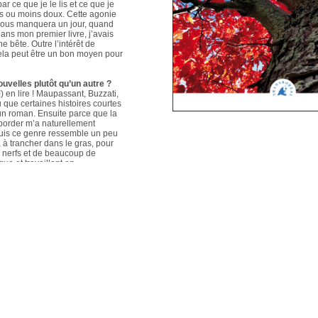
ar ce que je le lis et ce que je
us ou moins doux. Cette agonie
é nous manquera un jour, quand
ans mon premier livre, j’avais
e bête. Outre l’intérêt de
 cela peut être un bon moyen pour
ouvelles plutôt qu’un autre ?
 en lire ! Maupassant, Buzzati,
que certaines histoires courtes
un roman. Ensuite parce que la
aborder m’a naturellement
puis ce genre ressemble un peu
s, à trancher dans le gras, pour
e nerfs et de beaucoup de
que et travaillant en
ers le format court, les
s. Mais je me soigne !
le plus évolué depuis votre
sson, Nouvelles du Sud-Est
hoses s’articulent et
les autres. Ma pratique presque
n habileté narrative et je
hoses se sont précisées, les
Sur un plan personnel, et par
ort au monde et surtout aux
pas que les systèmes qui nous
 existences de fétus, je pense
d’action très grande.