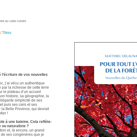
geurs au long cours
/
Titres
é l’écriture de vos nouvelles
ec, j’ai vécu un authentique
é par la richesse de cette terre
ur le plateau d’un accueil
 son histoire, sa géographie, la
élégante simplicité de ses
t puis ses ciels et ses
 la Belle Province, qui devrait
ier !
le à une baleine. Cela reflète-
e ou naturaliste ?
ion et, là encore, un grand
t de ses congénères que je