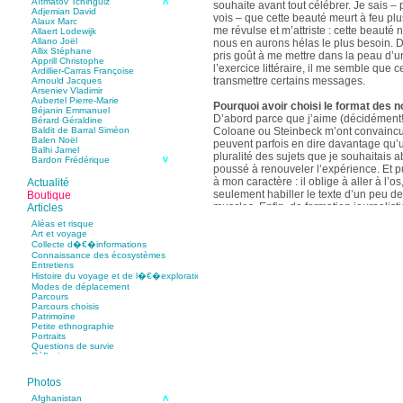
Aïtmatov Tchinguiz
souhaite avant tout célébrer. Je sais – p
Adjemian David
vois – que cette beauté meurt à feu pl
Alaux Marc
me révulse et m’attriste : cette beaut
Allaert Lodewijk
Allano Joël
nous en aurons hélas le plus besoin. D
Allix Stéphane
pris goût à me mettre dans la peau d’un
Apprill Christophe
l’exercice littéraire, il me semble que
Ardillier-Carras Françoise
transmettre certains messages.
Arnould Jacques
Arseniev Vladimir
Aubertel Pierre-Marie
Pourquoi avoir choisi le format des n
Béjanin Emmanuel
D’abord parce que j’aime (décidément!)
Bérard Géraldine
Coloane ou Steinbeck m’ont convaincu 
Baldit de Barral Siméon
Balen Noël
peuvent parfois en dire davantage qu’
Balhi Jamel
pluralité des sujets que je souhaitais 
Bardon Frédérique
poussé à renouveler l’expérience. Et 
Barnagaud Jean-Yves
Bastide Fabien
à mon caractère : il oblige à aller à l’o
Actualité
Baudin Julie
seulement habiller le texte d’un peu d
Boutique
Baujard Jacques
muscles. Enfin, de formation journalisti
Articles
Bazin Sylvain
communication, j’ai toujours été porté v
Bellanger Marc
Aléas et risque
Bellec Hervé
saynètes, les aphorismes et les slogan
Art et voyage
Belleville Régis
Collecte d�€�informations
Benestar Géraldine
Connaissance des écosystèmes
Selon vous, sur quel point avez-vous 
Benoist Yann
Entretiens
précédent recueil,
Un parfum de mou
Bertrand Jordane
Histoire du voyage et de l�€�exploration
Bertrandy Antoine
asiatique
?
Modes de déplacement
Bezsonov Youri
Sur le plan littéraire, j’espère que les c
Parcours
Bideau Michel-Cosme
s’imbriquent davantage les unes avec 
Parcours choisis
Billard Yannick
Patrimoine
Blanchet Anne-Lise
quotidienne de l’écriture a augmenté mo
Petite ethnographie
Bluntzer Christophe
pense que mon style s’est affûté. Les c
Portraits
Bobin Mathieu
contours de mes textes sont plus nets. 
Questions de survie
Boch Anne-Laure
Réflexions
rapport aux thèmes déroulés, mon rapp
Boch Julie
Boclet-Weller Robin
échelles s’est affirmé. Si je n’oublie 
Boillot Henri
Photos
gouvernent ont un impact inouï sur nos
Bonnem Éric
qu’il y a dans la proximité une latitude 
Boudart Jean-Louis
Afghanistan