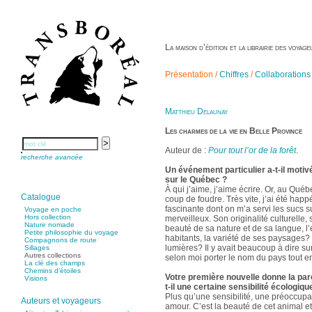
La maison d’édition et la librairie des voya
Présentation /
Chiffres
/
Collaborations
Matthieu Delaunay
Les charmes de la vie en Belle Province
Auteur de :
Pour tout l’or de la forêt
.
recherche avancée
Un événement particulier a-t-il motiv
sur le Québec ?
À qui j’aime, j’aime écrire. Or, au Québ
Catalogue
coup de foudre. Très vite, j’ai été happ
fascinante dont on m’a servi les sucs s
Voyage en poche
Hors collection
merveilleux. Son originalité culturelle,
Nature nomade
beauté de sa nature et de sa langue, l’
Petite philosophie du voyage
habitants, la variété de ses paysages? e
Compagnons de route
lumières? Il y avait beaucoup à dire sur
Sillages
Autres collections
selon moi porter le nom du pays tout ent
La clé des champs
Chemins d’étoiles
Votre première nouvelle donne la paro
Visions
t-il une certaine sensibilité écologiqu
Plus qu’une sensibilité, une préoccupat
Auteurs et voyageurs
amour. C’est la beauté de cet animal e