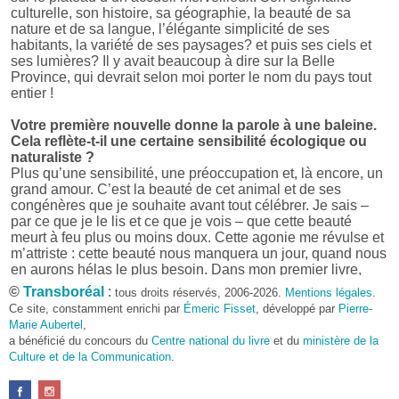
culturelle, son histoire, sa géographie, la beauté de sa
nature et de sa langue, l’élégante simplicité de ses
habitants, la variété de ses paysages? et puis ses ciels et
ses lumières? Il y avait beaucoup à dire sur la Belle
Province, qui devrait selon moi porter le nom du pays tout
entier !
Votre première nouvelle donne la parole à une baleine.
Cela reflète-t-il une certaine sensibilité écologique ou
naturaliste ?
Plus qu’une sensibilité, une préoccupation et, là encore, un
grand amour. C’est la beauté de cet animal et de ses
congénères que je souhaite avant tout célébrer. Je sais –
par ce que je le lis et ce que je vois – que cette beauté
meurt à feu plus ou moins doux. Cette agonie me révulse et
m’attriste : cette beauté nous manquera un jour, quand nous
en aurons hélas le plus besoin. Dans mon premier livre,
j’avais pris goût à me mettre dans la peau d’une bête. Outre
©
Transboréal
:
tous droits réservés, 2006-2026.
Mentions légales
.
l’intérêt de l’exercice littéraire, il me semble que cela peut
Ce site, constamment enrichi par
Émeric Fisset
, développé par
Pierre-
être un bon moyen pour transmettre certains messages.
Marie Aubertel
,
a bénéficié du concours du
Centre national du livre
et du
ministère de la
Pourquoi avoir choisi le format des nouvelles plutôt
Culture et de la Communication
.
qu’un autre ?
D’abord parce que j’aime (décidément!) en lire !
Maupassant, Buzzati, Coloane ou Steinbeck m’ont