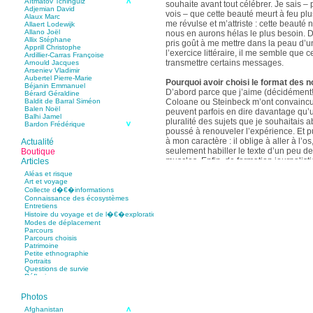
Aïtmatov Tchinguiz
souhaite avant tout célébrer. Je sais – p
Adjemian David
vois – que cette beauté meurt à feu pl
Alaux Marc
me révulse et m’attriste : cette beaut
Allaert Lodewijk
Allano Joël
nous en aurons hélas le plus besoin. D
Allix Stéphane
pris goût à me mettre dans la peau d’un
Apprill Christophe
l’exercice littéraire, il me semble que
Ardillier-Carras Françoise
transmettre certains messages.
Arnould Jacques
Arseniev Vladimir
Aubertel Pierre-Marie
Pourquoi avoir choisi le format des n
Béjanin Emmanuel
D’abord parce que j’aime (décidément!)
Bérard Géraldine
Coloane ou Steinbeck m’ont convaincu 
Baldit de Barral Siméon
Balen Noël
peuvent parfois en dire davantage qu’
Balhi Jamel
pluralité des sujets que je souhaitais 
Bardon Frédérique
poussé à renouveler l’expérience. Et 
Barnagaud Jean-Yves
Bastide Fabien
à mon caractère : il oblige à aller à l’o
Actualité
Baudin Julie
seulement habiller le texte d’un peu d
Boutique
Baujard Jacques
muscles. Enfin, de formation journalisti
Articles
Bazin Sylvain
communication, j’ai toujours été porté v
Bellanger Marc
Aléas et risque
Bellec Hervé
saynètes, les aphorismes et les slogan
Art et voyage
Belleville Régis
Collecte d�€�informations
Benestar Géraldine
Connaissance des écosystèmes
Selon vous, sur quel point avez-vous 
Benoist Yann
Entretiens
précédent recueil,
Un parfum de mou
Bertrand Jordane
Histoire du voyage et de l�€�exploration
Bertrandy Antoine
asiatique
?
Modes de déplacement
Bezsonov Youri
Sur le plan littéraire, j’espère que les c
Parcours
Bideau Michel-Cosme
s’imbriquent davantage les unes avec 
Parcours choisis
Billard Yannick
Patrimoine
Blanchet Anne-Lise
quotidienne de l’écriture a augmenté mo
Petite ethnographie
Bluntzer Christophe
pense que mon style s’est affûté. Les c
Portraits
Bobin Mathieu
contours de mes textes sont plus nets. 
Questions de survie
Boch Anne-Laure
Réflexions
rapport aux thèmes déroulés, mon rapp
Boch Julie
Boclet-Weller Robin
échelles s’est affirmé. Si je n’oublie 
Boillot Henri
Photos
gouvernent ont un impact inouï sur nos
Bonnem Éric
qu’il y a dans la proximité une latitude 
Boudart Jean-Louis
Afghanistan