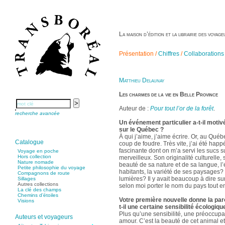
La maison d’édition et la librairie des voya
Présentation /
Chiffres
/
Collaborations
Matthieu Delaunay
Les charmes de la vie en Belle Province
Auteur de :
Pour tout l’or de la forêt
.
recherche avancée
Un événement particulier a-t-il motiv
sur le Québec ?
À qui j’aime, j’aime écrire. Or, au Québ
Catalogue
coup de foudre. Très vite, j’ai été happ
fascinante dont on m’a servi les sucs s
Voyage en poche
Hors collection
merveilleux. Son originalité culturelle,
Nature nomade
beauté de sa nature et de sa langue, l’
Petite philosophie du voyage
habitants, la variété de ses paysages? e
Compagnons de route
lumières? Il y avait beaucoup à dire sur
Sillages
Autres collections
selon moi porter le nom du pays tout ent
La clé des champs
Chemins d’étoiles
Votre première nouvelle donne la paro
Visions
t-il une certaine sensibilité écologiqu
Plus qu’une sensibilité, une préoccupat
Auteurs et voyageurs
amour. C’est la beauté de cet animal e