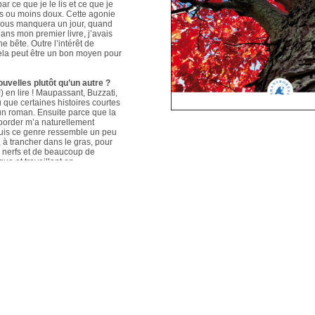
ar ce que je le lis et ce que je
us ou moins doux. Cette agonie
é nous manquera un jour, quand
ans mon premier livre, j’avais
e bête. Outre l’intérêt de
 cela peut être un bon moyen pour
ouvelles plutôt qu’un autre ?
 en lire ! Maupassant, Buzzati,
que certaines histoires courtes
un roman. Ensuite parce que la
aborder m’a naturellement
puis ce genre ressemble un peu
s, à trancher dans le gras, pour
e nerfs et de beaucoup de
que et travaillant en
ers le format court, les
s. Mais je me soigne !
le plus évolué depuis votre
sson, Nouvelles du Sud-Est
hoses s’articulent et
les autres. Ma pratique presque
n habileté narrative et je
hoses se sont précisées, les
Sur un plan personnel, et par
ort au monde et surtout aux
pas que les systèmes qui nous
 existences de fétus, je pense
d’action très grande.