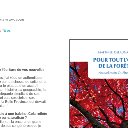
geurs au long cours
/
Titres
é l’écriture de vos nouvelles
ec, j’ai vécu un authentique
é par la richesse de cette terre
ur le plateau d’un accueil
 son histoire, sa géographie, la
élégante simplicité de ses
t puis ses ciels et ses
 la Belle Province, qui devrait
ier !
le à une baleine. Cela reflète-
e ou naturaliste ?
ion et, là encore, un grand
t de ses congénères que je