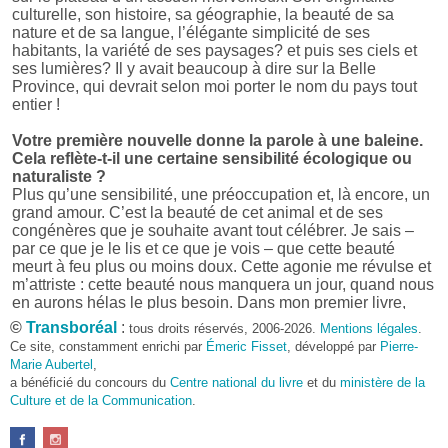
culturelle, son histoire, sa géographie, la beauté de sa
nature et de sa langue, l’élégante simplicité de ses
habitants, la variété de ses paysages? et puis ses ciels et
ses lumières? Il y avait beaucoup à dire sur la Belle
Province, qui devrait selon moi porter le nom du pays tout
entier !
Votre première nouvelle donne la parole à une baleine.
Cela reflète-t-il une certaine sensibilité écologique ou
naturaliste ?
Plus qu’une sensibilité, une préoccupation et, là encore, un
grand amour. C’est la beauté de cet animal et de ses
congénères que je souhaite avant tout célébrer. Je sais –
par ce que je le lis et ce que je vois – que cette beauté
meurt à feu plus ou moins doux. Cette agonie me révulse et
m’attriste : cette beauté nous manquera un jour, quand nous
en aurons hélas le plus besoin. Dans mon premier livre,
j’avais pris goût à me mettre dans la peau d’une bête. Outre
©
Transboréal
:
tous droits réservés, 2006-2026.
Mentions légales
.
l’intérêt de l’exercice littéraire, il me semble que cela peut
Ce site, constamment enrichi par
Émeric Fisset
, développé par
Pierre-
être un bon moyen pour transmettre certains messages.
Marie Aubertel
,
a bénéficié du concours du
Centre national du livre
et du
ministère de la
Pourquoi avoir choisi le format des nouvelles plutôt
Culture et de la Communication
.
qu’un autre ?
D’abord parce que j’aime (décidément!) en lire !
Maupassant, Buzzati, Coloane ou Steinbeck m’ont