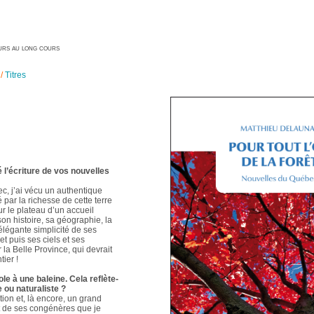
geurs au long cours
/
Titres
é l’écriture de vos nouvelles
ec, j’ai vécu un authentique
é par la richesse de cette terre
ur le plateau d’un accueil
 son histoire, sa géographie, la
élégante simplicité de ses
t puis ses ciels et ses
 la Belle Province, qui devrait
ier !
le à une baleine. Cela reflète-
e ou naturaliste ?
ion et, là encore, un grand
t de ses congénères que je