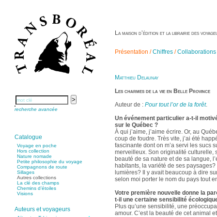
La maison d’édition et la librairie des voya
Présentation /
Chiffres
/
Collaborations
Matthieu Delaunay
Les charmes de la vie en Belle Province
Auteur de :
Pour tout l’or de la forêt
.
recherche avancée
Un événement particulier a-t-il motiv
sur le Québec ?
À qui j’aime, j’aime écrire. Or, au Québ
Catalogue
coup de foudre. Très vite, j’ai été happ
fascinante dont on m’a servi les sucs s
Voyage en poche
Hors collection
merveilleux. Son originalité culturelle,
Nature nomade
beauté de sa nature et de sa langue, l’
Petite philosophie du voyage
habitants, la variété de ses paysages? e
Compagnons de route
lumières? Il y avait beaucoup à dire sur
Sillages
Autres collections
selon moi porter le nom du pays tout ent
La clé des champs
Chemins d’étoiles
Votre première nouvelle donne la paro
Visions
t-il une certaine sensibilité écologiqu
Plus qu’une sensibilité, une préoccupat
Auteurs et voyageurs
amour. C’est la beauté de cet animal e