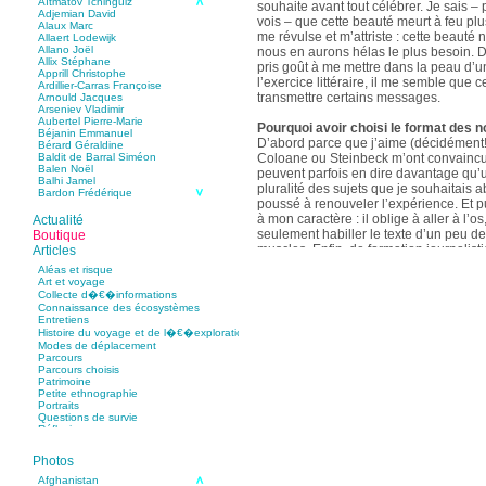
Aïtmatov Tchinguiz
souhaite avant tout célébrer. Je sais – p
Adjemian David
vois – que cette beauté meurt à feu pl
Alaux Marc
me révulse et m’attriste : cette beaut
Allaert Lodewijk
Allano Joël
nous en aurons hélas le plus besoin. D
Allix Stéphane
pris goût à me mettre dans la peau d’un
Apprill Christophe
l’exercice littéraire, il me semble que
Ardillier-Carras Françoise
transmettre certains messages.
Arnould Jacques
Arseniev Vladimir
Aubertel Pierre-Marie
Pourquoi avoir choisi le format des n
Béjanin Emmanuel
D’abord parce que j’aime (décidément!)
Bérard Géraldine
Coloane ou Steinbeck m’ont convaincu 
Baldit de Barral Siméon
Balen Noël
peuvent parfois en dire davantage qu’
Balhi Jamel
pluralité des sujets que je souhaitais 
Bardon Frédérique
poussé à renouveler l’expérience. Et 
Barnagaud Jean-Yves
Bastide Fabien
à mon caractère : il oblige à aller à l’o
Actualité
Baudin Julie
seulement habiller le texte d’un peu d
Boutique
Baujard Jacques
muscles. Enfin, de formation journalisti
Articles
Bazin Sylvain
communication, j’ai toujours été porté v
Bellanger Marc
Aléas et risque
Bellec Hervé
saynètes, les aphorismes et les slogan
Art et voyage
Belleville Régis
Collecte d�€�informations
Benestar Géraldine
Connaissance des écosystèmes
Selon vous, sur quel point avez-vous 
Benoist Yann
Entretiens
précédent recueil,
Un parfum de mou
Bertrand Jordane
Histoire du voyage et de l�€�exploration
Bertrandy Antoine
asiatique
?
Modes de déplacement
Bezsonov Youri
Sur le plan littéraire, j’espère que les c
Parcours
Bideau Michel-Cosme
s’imbriquent davantage les unes avec 
Parcours choisis
Billard Yannick
Patrimoine
Blanchet Anne-Lise
quotidienne de l’écriture a augmenté mo
Petite ethnographie
Bluntzer Christophe
pense que mon style s’est affûté. Les c
Portraits
Bobin Mathieu
contours de mes textes sont plus nets. 
Questions de survie
Boch Anne-Laure
Réflexions
rapport aux thèmes déroulés, mon rapp
Boch Julie
Boclet-Weller Robin
échelles s’est affirmé. Si je n’oublie 
Boillot Henri
Photos
gouvernent ont un impact inouï sur nos
Bonnem Éric
qu’il y a dans la proximité une latitude 
Boudart Jean-Louis
Afghanistan