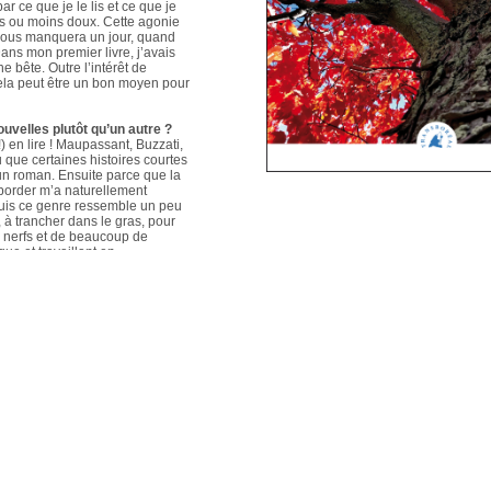
ar ce que je le lis et ce que je
us ou moins doux. Cette agonie
é nous manquera un jour, quand
ans mon premier livre, j’avais
e bête. Outre l’intérêt de
 cela peut être un bon moyen pour
ouvelles plutôt qu’un autre ?
 en lire ! Maupassant, Buzzati,
que certaines histoires courtes
un roman. Ensuite parce que la
aborder m’a naturellement
puis ce genre ressemble un peu
s, à trancher dans le gras, pour
e nerfs et de beaucoup de
que et travaillant en
ers le format court, les
s. Mais je me soigne !
le plus évolué depuis votre
sson, Nouvelles du Sud-Est
hoses s’articulent et
les autres. Ma pratique presque
n habileté narrative et je
hoses se sont précisées, les
Sur un plan personnel, et par
ort au monde et surtout aux
pas que les systèmes qui nous
 existences de fétus, je pense
d’action très grande.