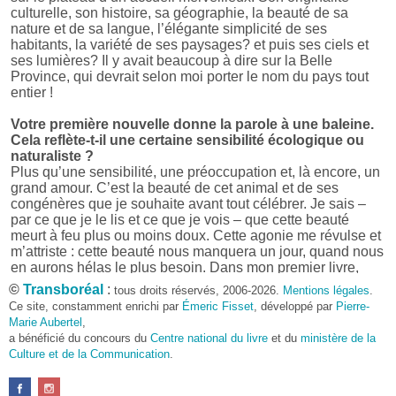
culturelle, son histoire, sa géographie, la beauté de sa
nature et de sa langue, l’élégante simplicité de ses
habitants, la variété de ses paysages? et puis ses ciels et
ses lumières? Il y avait beaucoup à dire sur la Belle
Province, qui devrait selon moi porter le nom du pays tout
entier !
Votre première nouvelle donne la parole à une baleine.
Cela reflète-t-il une certaine sensibilité écologique ou
naturaliste ?
Plus qu’une sensibilité, une préoccupation et, là encore, un
grand amour. C’est la beauté de cet animal et de ses
congénères que je souhaite avant tout célébrer. Je sais –
par ce que je le lis et ce que je vois – que cette beauté
meurt à feu plus ou moins doux. Cette agonie me révulse et
m’attriste : cette beauté nous manquera un jour, quand nous
en aurons hélas le plus besoin. Dans mon premier livre,
j’avais pris goût à me mettre dans la peau d’une bête. Outre
©
Transboréal
:
tous droits réservés, 2006-2026.
Mentions légales
.
l’intérêt de l’exercice littéraire, il me semble que cela peut
Ce site, constamment enrichi par
Émeric Fisset
, développé par
Pierre-
être un bon moyen pour transmettre certains messages.
Marie Aubertel
,
a bénéficié du concours du
Centre national du livre
et du
ministère de la
Pourquoi avoir choisi le format des nouvelles plutôt
Culture et de la Communication
.
qu’un autre ?
D’abord parce que j’aime (décidément!) en lire !
Maupassant, Buzzati, Coloane ou Steinbeck m’ont