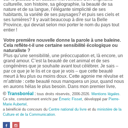
culturelle, son histoire, sa géographie, la beauté de sa
nature et de sa langue, l’élégante simplicité de ses
habitants, la variété de ses paysages? et puis ses ciels et
ses lumières? Il y avait beaucoup à dire sur la Belle
Province, qui devrait selon moi porter le nom du pays tout
entier !
Votre première nouvelle donne la parole à une baleine.
Cela reflète-t-il une certaine sensibilité écologique ou
naturaliste ?
Plus qu’une sensibilité, une préoccupation et, là encore, un
grand amour. C’est la beauté de cet animal et de ses
congénères que je souhaite avant tout célébrer. Je sais –
par ce que je le lis et ce que je vois – que cette beauté
meurt à feu plus ou moins doux. Cette agonie me révulse et
m’attriste : cette beauté nous manquera un jour, quand nous
en aurons hélas le plus besoin. Dans mon premier livre,
j’avais pris goût à me mettre dans la peau d’une bête. Outre
©
Transboréal
:
tous droits réservés, 2006-2026.
Mentions légales
.
l’intérêt de l’exercice littéraire, il me semble que cela peut
Ce site, constamment enrichi par
Émeric Fisset
, développé par
Pierre-
être un bon moyen pour transmettre certains messages.
Marie Aubertel
,
a bénéficié du concours du
Centre national du livre
et du
ministère de la
Pourquoi avoir choisi le format des nouvelles plutôt
Culture et de la Communication
.
qu’un autre ?
D’abord parce que j’aime (décidément!) en lire !
Maupassant, Buzzati, Coloane ou Steinbeck m’ont