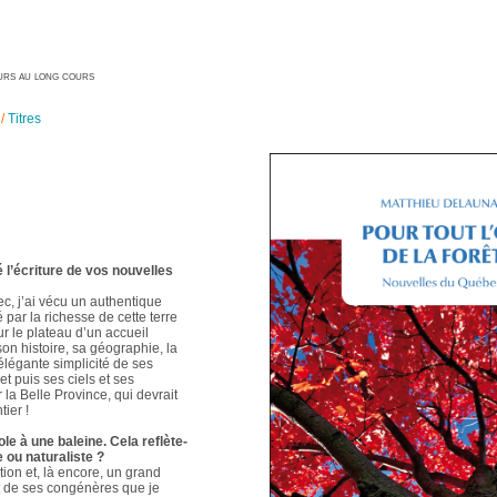
geurs au long cours
/
Titres
é l’écriture de vos nouvelles
ec, j’ai vécu un authentique
é par la richesse de cette terre
ur le plateau d’un accueil
 son histoire, sa géographie, la
élégante simplicité de ses
t puis ses ciels et ses
 la Belle Province, qui devrait
ier !
le à une baleine. Cela reflète-
e ou naturaliste ?
ion et, là encore, un grand
t de ses congénères que je