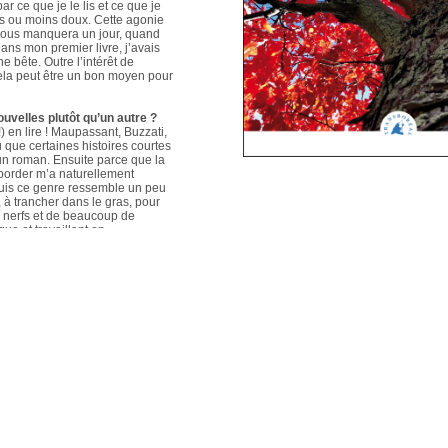
ar ce que je le lis et ce que je
us ou moins doux. Cette agonie
é nous manquera un jour, quand
ans mon premier livre, j’avais
e bête. Outre l’intérêt de
 cela peut être un bon moyen pour
ouvelles plutôt qu’un autre ?
 en lire ! Maupassant, Buzzati,
que certaines histoires courtes
un roman. Ensuite parce que la
aborder m’a naturellement
puis ce genre ressemble un peu
s, à trancher dans le gras, pour
e nerfs et de beaucoup de
que et travaillant en
ers le format court, les
s. Mais je me soigne !
le plus évolué depuis votre
sson, Nouvelles du Sud-Est
hoses s’articulent et
les autres. Ma pratique presque
n habileté narrative et je
hoses se sont précisées, les
Sur un plan personnel, et par
ort au monde et surtout aux
pas que les systèmes qui nous
 existences de fétus, je pense
d’action très grande.