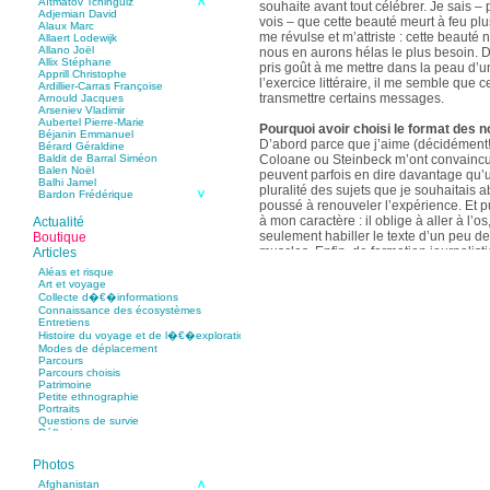
Aïtmatov Tchinguiz
souhaite avant tout célébrer. Je sais – p
Adjemian David
vois – que cette beauté meurt à feu pl
Alaux Marc
me révulse et m’attriste : cette beaut
Allaert Lodewijk
Allano Joël
nous en aurons hélas le plus besoin. D
Allix Stéphane
pris goût à me mettre dans la peau d’un
Apprill Christophe
l’exercice littéraire, il me semble que
Ardillier-Carras Françoise
transmettre certains messages.
Arnould Jacques
Arseniev Vladimir
Aubertel Pierre-Marie
Pourquoi avoir choisi le format des n
Béjanin Emmanuel
D’abord parce que j’aime (décidément!)
Bérard Géraldine
Coloane ou Steinbeck m’ont convaincu 
Baldit de Barral Siméon
Balen Noël
peuvent parfois en dire davantage qu’
Balhi Jamel
pluralité des sujets que je souhaitais 
Bardon Frédérique
poussé à renouveler l’expérience. Et 
Barnagaud Jean-Yves
Bastide Fabien
à mon caractère : il oblige à aller à l’o
Actualité
Baudin Julie
seulement habiller le texte d’un peu d
Boutique
Baujard Jacques
muscles. Enfin, de formation journalisti
Articles
Bazin Sylvain
communication, j’ai toujours été porté v
Bellanger Marc
Aléas et risque
Bellec Hervé
saynètes, les aphorismes et les slogan
Art et voyage
Belleville Régis
Collecte d�€�informations
Benestar Géraldine
Connaissance des écosystèmes
Selon vous, sur quel point avez-vous 
Benoist Yann
Entretiens
précédent recueil,
Un parfum de mou
Bertrand Jordane
Histoire du voyage et de l�€�exploration
Bertrandy Antoine
asiatique
?
Modes de déplacement
Bezsonov Youri
Sur le plan littéraire, j’espère que les c
Parcours
Bideau Michel-Cosme
s’imbriquent davantage les unes avec 
Parcours choisis
Billard Yannick
Patrimoine
Blanchet Anne-Lise
quotidienne de l’écriture a augmenté mo
Petite ethnographie
Bluntzer Christophe
pense que mon style s’est affûté. Les c
Portraits
Bobin Mathieu
contours de mes textes sont plus nets. 
Questions de survie
Boch Anne-Laure
Réflexions
rapport aux thèmes déroulés, mon rapp
Boch Julie
Boclet-Weller Robin
échelles s’est affirmé. Si je n’oublie 
Boillot Henri
Photos
gouvernent ont un impact inouï sur nos
Bonnem Éric
qu’il y a dans la proximité une latitude 
Boudart Jean-Louis
Afghanistan