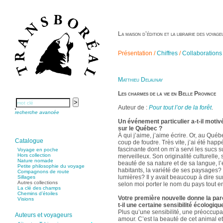
La maison d’édition et la librairie des voya
Présentation /
Chiffres
/
Collaborations
Matthieu Delaunay
Les charmes de la vie en Belle Province
Auteur de :
Pour tout l’or de la forêt
.
recherche avancée
Un événement particulier a-t-il motiv
sur le Québec ?
À qui j’aime, j’aime écrire. Or, au Québ
Catalogue
coup de foudre. Très vite, j’ai été happ
fascinante dont on m’a servi les sucs s
Voyage en poche
Hors collection
merveilleux. Son originalité culturelle,
Nature nomade
beauté de sa nature et de sa langue, l’
Petite philosophie du voyage
habitants, la variété de ses paysages? e
Compagnons de route
lumières? Il y avait beaucoup à dire sur
Sillages
Autres collections
selon moi porter le nom du pays tout ent
La clé des champs
Chemins d’étoiles
Votre première nouvelle donne la paro
Visions
t-il une certaine sensibilité écologiqu
Plus qu’une sensibilité, une préoccupat
Auteurs et voyageurs
amour. C’est la beauté de cet animal e