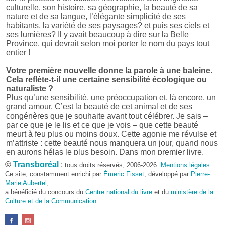
culturelle, son histoire, sa géographie, la beauté de sa
nature et de sa langue, l’élégante simplicité de ses
habitants, la variété de ses paysages? et puis ses ciels et
ses lumières? Il y avait beaucoup à dire sur la Belle
Province, qui devrait selon moi porter le nom du pays tout
entier !
Votre première nouvelle donne la parole à une baleine.
Cela reflète-t-il une certaine sensibilité écologique ou
naturaliste ?
Plus qu’une sensibilité, une préoccupation et, là encore, un
grand amour. C’est la beauté de cet animal et de ses
congénères que je souhaite avant tout célébrer. Je sais –
par ce que je le lis et ce que je vois – que cette beauté
meurt à feu plus ou moins doux. Cette agonie me révulse et
m’attriste : cette beauté nous manquera un jour, quand nous
en aurons hélas le plus besoin. Dans mon premier livre,
j’avais pris goût à me mettre dans la peau d’une bête. Outre
©
Transboréal
:
tous droits réservés, 2006-2026.
Mentions légales
.
l’intérêt de l’exercice littéraire, il me semble que cela peut
Ce site, constamment enrichi par
Émeric Fisset
, développé par
Pierre-
être un bon moyen pour transmettre certains messages.
Marie Aubertel
,
a bénéficié du concours du
Centre national du livre
et du
ministère de la
Pourquoi avoir choisi le format des nouvelles plutôt
Culture et de la Communication
.
qu’un autre ?
D’abord parce que j’aime (décidément!) en lire !
Maupassant, Buzzati, Coloane ou Steinbeck m’ont