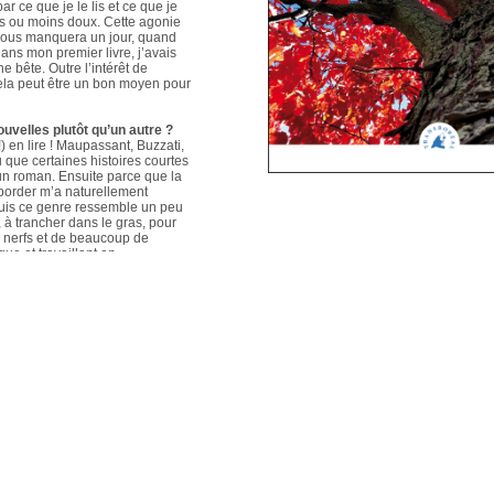
ar ce que je le lis et ce que je
us ou moins doux. Cette agonie
é nous manquera un jour, quand
ans mon premier livre, j’avais
e bête. Outre l’intérêt de
 cela peut être un bon moyen pour
ouvelles plutôt qu’un autre ?
 en lire ! Maupassant, Buzzati,
que certaines histoires courtes
un roman. Ensuite parce que la
aborder m’a naturellement
puis ce genre ressemble un peu
s, à trancher dans le gras, pour
e nerfs et de beaucoup de
que et travaillant en
ers le format court, les
s. Mais je me soigne !
le plus évolué depuis votre
sson, Nouvelles du Sud-Est
hoses s’articulent et
les autres. Ma pratique presque
n habileté narrative et je
hoses se sont précisées, les
Sur un plan personnel, et par
ort au monde et surtout aux
pas que les systèmes qui nous
 existences de fétus, je pense
d’action très grande.