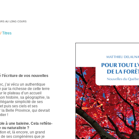
geurs au long cours
/
Titres
é l’écriture de vos nouvelles
ec, j’ai vécu un authentique
é par la richesse de cette terre
ur le plateau d’un accueil
 son histoire, sa géographie, la
élégante simplicité de ses
t puis ses ciels et ses
 la Belle Province, qui devrait
ier !
le à une baleine. Cela reflète-
e ou naturaliste ?
ion et, là encore, un grand
t de ses congénères que je