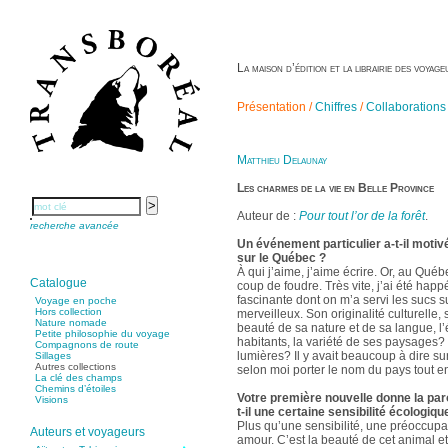
La maison d’édition et la librairie des voya
Présentation /
Chiffres
/
Collaborations
Matthieu Delaunay
Les charmes de la vie en Belle Province
Auteur de :
Pour tout l’or de la forêt
.
recherche avancée
Un événement particulier a-t-il motiv
sur le Québec ?
À qui j’aime, j’aime écrire. Or, au Québ
Catalogue
coup de foudre. Très vite, j’ai été happ
fascinante dont on m’a servi les sucs s
Voyage en poche
Hors collection
merveilleux. Son originalité culturelle,
Nature nomade
beauté de sa nature et de sa langue, l’
Petite philosophie du voyage
habitants, la variété de ses paysages? e
Compagnons de route
lumières? Il y avait beaucoup à dire sur
Sillages
Autres collections
selon moi porter le nom du pays tout ent
La clé des champs
Chemins d’étoiles
Votre première nouvelle donne la paro
Visions
t-il une certaine sensibilité écologiqu
Plus qu’une sensibilité, une préoccupat
Auteurs et voyageurs
amour. C’est la beauté de cet animal e