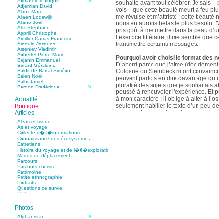
Aïtmatov Tchinguiz
souhaite avant tout célébrer. Je sais – p
Adjemian David
vois – que cette beauté meurt à feu pl
Alaux Marc
me révulse et m’attriste : cette beaut
Allaert Lodewijk
Allano Joël
nous en aurons hélas le plus besoin. D
Allix Stéphane
pris goût à me mettre dans la peau d’un
Apprill Christophe
l’exercice littéraire, il me semble que
Ardillier-Carras Françoise
transmettre certains messages.
Arnould Jacques
Arseniev Vladimir
Aubertel Pierre-Marie
Pourquoi avoir choisi le format des n
Béjanin Emmanuel
D’abord parce que j’aime (décidément!)
Bérard Géraldine
Coloane ou Steinbeck m’ont convaincu 
Baldit de Barral Siméon
Balen Noël
peuvent parfois en dire davantage qu’
Balhi Jamel
pluralité des sujets que je souhaitais 
Bardon Frédérique
poussé à renouveler l’expérience. Et 
Barnagaud Jean-Yves
Bastide Fabien
à mon caractère : il oblige à aller à l’o
Actualité
Baudin Julie
seulement habiller le texte d’un peu d
Boutique
Baujard Jacques
muscles. Enfin, de formation journalisti
Articles
Bazin Sylvain
communication, j’ai toujours été porté v
Bellanger Marc
Aléas et risque
Bellec Hervé
saynètes, les aphorismes et les slogan
Art et voyage
Belleville Régis
Collecte d�€�informations
Benestar Géraldine
Connaissance des écosystèmes
Selon vous, sur quel point avez-vous 
Benoist Yann
Entretiens
précédent recueil,
Un parfum de mou
Bertrand Jordane
Histoire du voyage et de l�€�exploration
Bertrandy Antoine
asiatique
?
Modes de déplacement
Bezsonov Youri
Sur le plan littéraire, j’espère que les c
Parcours
Bideau Michel-Cosme
s’imbriquent davantage les unes avec 
Parcours choisis
Billard Yannick
Patrimoine
Blanchet Anne-Lise
quotidienne de l’écriture a augmenté mo
Petite ethnographie
Bluntzer Christophe
pense que mon style s’est affûté. Les c
Portraits
Bobin Mathieu
contours de mes textes sont plus nets. 
Questions de survie
Boch Anne-Laure
Réflexions
rapport aux thèmes déroulés, mon rapp
Boch Julie
Boclet-Weller Robin
échelles s’est affirmé. Si je n’oublie 
Boillot Henri
Photos
gouvernent ont un impact inouï sur nos
Bonnem Éric
qu’il y a dans la proximité une latitude 
Boudart Jean-Louis
Afghanistan