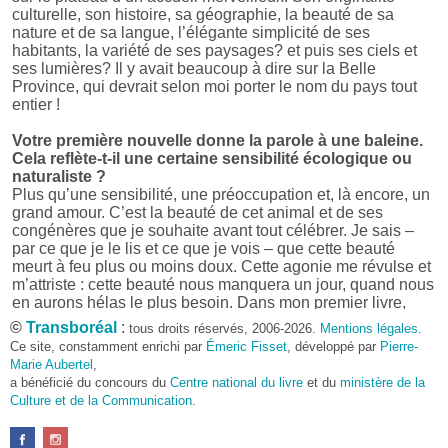
culturelle, son histoire, sa géographie, la beauté de sa
nature et de sa langue, l’élégante simplicité de ses
habitants, la variété de ses paysages? et puis ses ciels et
ses lumières? Il y avait beaucoup à dire sur la Belle
Province, qui devrait selon moi porter le nom du pays tout
entier !
Votre première nouvelle donne la parole à une baleine.
Cela reflète-t-il une certaine sensibilité écologique ou
naturaliste ?
Plus qu’une sensibilité, une préoccupation et, là encore, un
grand amour. C’est la beauté de cet animal et de ses
congénères que je souhaite avant tout célébrer. Je sais –
par ce que je le lis et ce que je vois – que cette beauté
meurt à feu plus ou moins doux. Cette agonie me révulse et
m’attriste : cette beauté nous manquera un jour, quand nous
en aurons hélas le plus besoin. Dans mon premier livre,
j’avais pris goût à me mettre dans la peau d’une bête. Outre
©
Transboréal
:
tous droits réservés, 2006-2026.
Mentions légales
.
l’intérêt de l’exercice littéraire, il me semble que cela peut
Ce site, constamment enrichi par
Émeric Fisset
, développé par
Pierre-
être un bon moyen pour transmettre certains messages.
Marie Aubertel
,
a bénéficié du concours du
Centre national du livre
et du
ministère de la
Pourquoi avoir choisi le format des nouvelles plutôt
Culture et de la Communication
.
qu’un autre ?
D’abord parce que j’aime (décidément!) en lire !
Maupassant, Buzzati, Coloane ou Steinbeck m’ont