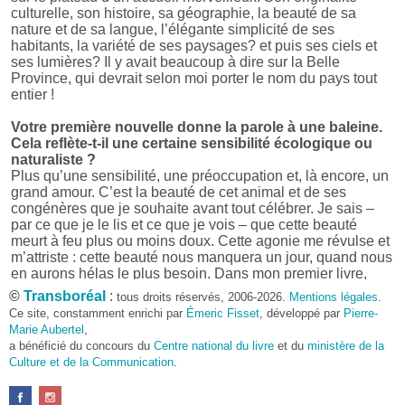
culturelle, son histoire, sa géographie, la beauté de sa
nature et de sa langue, l’élégante simplicité de ses
habitants, la variété de ses paysages? et puis ses ciels et
ses lumières? Il y avait beaucoup à dire sur la Belle
Province, qui devrait selon moi porter le nom du pays tout
entier !
Votre première nouvelle donne la parole à une baleine.
Cela reflète-t-il une certaine sensibilité écologique ou
naturaliste ?
Plus qu’une sensibilité, une préoccupation et, là encore, un
grand amour. C’est la beauté de cet animal et de ses
congénères que je souhaite avant tout célébrer. Je sais –
par ce que je le lis et ce que je vois – que cette beauté
meurt à feu plus ou moins doux. Cette agonie me révulse et
m’attriste : cette beauté nous manquera un jour, quand nous
en aurons hélas le plus besoin. Dans mon premier livre,
j’avais pris goût à me mettre dans la peau d’une bête. Outre
©
Transboréal
:
tous droits réservés, 2006-2026.
Mentions légales
.
l’intérêt de l’exercice littéraire, il me semble que cela peut
Ce site, constamment enrichi par
Émeric Fisset
, développé par
Pierre-
être un bon moyen pour transmettre certains messages.
Marie Aubertel
,
a bénéficié du concours du
Centre national du livre
et du
ministère de la
Pourquoi avoir choisi le format des nouvelles plutôt
Culture et de la Communication
.
qu’un autre ?
D’abord parce que j’aime (décidément!) en lire !
Maupassant, Buzzati, Coloane ou Steinbeck m’ont