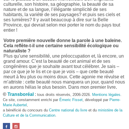
culturelle, son histoire, sa géographie, la beauté de sa
nature et de sa langue, l’élégante simplicité de ses
habitants, la variété de ses paysages? et puis ses ciels et
ses lumières? Il y avait beaucoup à dire sur la Belle
Province, qui devrait selon moi porter le nom du pays tout
entier !
Votre première nouvelle donne la parole à une baleine.
Cela reflète-t-il une certaine sensibilité écologique ou
naturaliste ?
Plus qu’une sensibilité, une préoccupation et, là encore, un
grand amour. C’est la beauté de cet animal et de ses
congénères que je souhaite avant tout célébrer. Je sais –
par ce que je le lis et ce que je vois – que cette beauté
meurt à feu plus ou moins doux. Cette agonie me révulse et
m’attriste : cette beauté nous manquera un jour, quand nous
en aurons hélas le plus besoin. Dans mon premier livre,
j’avais pris goût à me mettre dans la peau d’une bête. Outre
©
Transboréal
:
tous droits réservés, 2006-2026.
Mentions légales
.
l’intérêt de l’exercice littéraire, il me semble que cela peut
Ce site, constamment enrichi par
Émeric Fisset
, développé par
Pierre-
être un bon moyen pour transmettre certains messages.
Marie Aubertel
,
a bénéficié du concours du
Centre national du livre
et du
ministère de la
Pourquoi avoir choisi le format des nouvelles plutôt
Culture et de la Communication
.
qu’un autre ?
D’abord parce que j’aime (décidément!) en lire !
Maupassant, Buzzati, Coloane ou Steinbeck m’ont