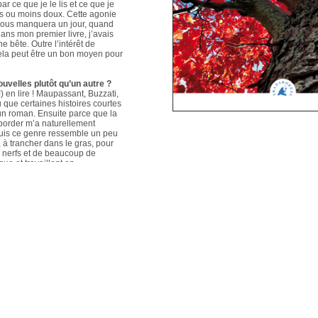
ar ce que je le lis et ce que je
us ou moins doux. Cette agonie
é nous manquera un jour, quand
ans mon premier livre, j’avais
e bête. Outre l’intérêt de
 cela peut être un bon moyen pour
ouvelles plutôt qu’un autre ?
 en lire ! Maupassant, Buzzati,
que certaines histoires courtes
un roman. Ensuite parce que la
aborder m’a naturellement
puis ce genre ressemble un peu
s, à trancher dans le gras, pour
e nerfs et de beaucoup de
que et travaillant en
ers le format court, les
s. Mais je me soigne !
le plus évolué depuis votre
sson, Nouvelles du Sud-Est
hoses s’articulent et
les autres. Ma pratique presque
n habileté narrative et je
hoses se sont précisées, les
Sur un plan personnel, et par
ort au monde et surtout aux
pas que les systèmes qui nous
 existences de fétus, je pense
d’action très grande.