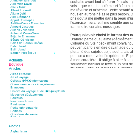
Aïtmatov Tchinguiz
souhaite avant tout célébrer. Je sais – p
Adjemian David
vois – que cette beauté meurt à feu pl
Alaux Marc
me révulse et m’attriste : cette beaut
Allaert Lodewijk
Allano Joël
nous en aurons hélas le plus besoin. D
Allix Stéphane
pris goût à me mettre dans la peau d’un
Apprill Christophe
l’exercice littéraire, il me semble que
Ardillier-Carras Françoise
transmettre certains messages.
Arnould Jacques
Arseniev Vladimir
Aubertel Pierre-Marie
Pourquoi avoir choisi le format des n
Béjanin Emmanuel
D’abord parce que j’aime (décidément!)
Bérard Géraldine
Coloane ou Steinbeck m’ont convaincu 
Baldit de Barral Siméon
Balen Noël
peuvent parfois en dire davantage qu’
Balhi Jamel
pluralité des sujets que je souhaitais 
Bardon Frédérique
poussé à renouveler l’expérience. Et 
Barnagaud Jean-Yves
Bastide Fabien
à mon caractère : il oblige à aller à l’o
Actualité
Baudin Julie
seulement habiller le texte d’un peu d
Boutique
Baujard Jacques
muscles. Enfin, de formation journalisti
Articles
Bazin Sylvain
communication, j’ai toujours été porté v
Bellanger Marc
Aléas et risque
Bellec Hervé
saynètes, les aphorismes et les slogan
Art et voyage
Belleville Régis
Collecte d�€�informations
Benestar Géraldine
Connaissance des écosystèmes
Selon vous, sur quel point avez-vous 
Benoist Yann
Entretiens
précédent recueil,
Un parfum de mou
Bertrand Jordane
Histoire du voyage et de l�€�exploration
Bertrandy Antoine
asiatique
?
Modes de déplacement
Bezsonov Youri
Sur le plan littéraire, j’espère que les c
Parcours
Bideau Michel-Cosme
s’imbriquent davantage les unes avec 
Parcours choisis
Billard Yannick
Patrimoine
Blanchet Anne-Lise
quotidienne de l’écriture a augmenté mo
Petite ethnographie
Bluntzer Christophe
pense que mon style s’est affûté. Les c
Portraits
Bobin Mathieu
contours de mes textes sont plus nets. 
Questions de survie
Boch Anne-Laure
Réflexions
rapport aux thèmes déroulés, mon rapp
Boch Julie
Boclet-Weller Robin
échelles s’est affirmé. Si je n’oublie 
Boillot Henri
Photos
gouvernent ont un impact inouï sur nos
Bonnem Éric
qu’il y a dans la proximité une latitude 
Boudart Jean-Louis
Afghanistan