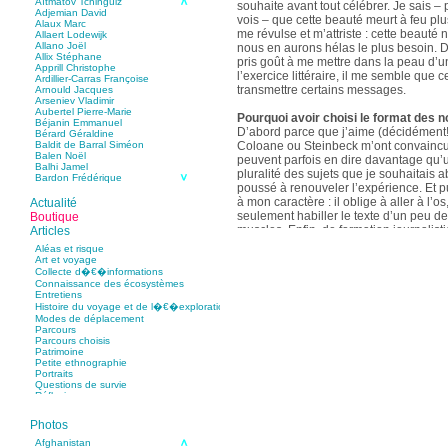
Aïtmatov Tchinguiz
souhaite avant tout célébrer. Je sais – p
Adjemian David
vois – que cette beauté meurt à feu pl
Alaux Marc
me révulse et m’attriste : cette beaut
Allaert Lodewijk
Allano Joël
nous en aurons hélas le plus besoin. D
Allix Stéphane
pris goût à me mettre dans la peau d’un
Apprill Christophe
l’exercice littéraire, il me semble que
Ardillier-Carras Françoise
transmettre certains messages.
Arnould Jacques
Arseniev Vladimir
Aubertel Pierre-Marie
Pourquoi avoir choisi le format des n
Béjanin Emmanuel
D’abord parce que j’aime (décidément!)
Bérard Géraldine
Coloane ou Steinbeck m’ont convaincu 
Baldit de Barral Siméon
Balen Noël
peuvent parfois en dire davantage qu’
Balhi Jamel
pluralité des sujets que je souhaitais 
Bardon Frédérique
poussé à renouveler l’expérience. Et 
Barnagaud Jean-Yves
Bastide Fabien
à mon caractère : il oblige à aller à l’o
Actualité
Baudin Julie
seulement habiller le texte d’un peu d
Boutique
Baujard Jacques
muscles. Enfin, de formation journalisti
Articles
Bazin Sylvain
communication, j’ai toujours été porté v
Bellanger Marc
Aléas et risque
Bellec Hervé
saynètes, les aphorismes et les slogan
Art et voyage
Belleville Régis
Collecte d�€�informations
Benestar Géraldine
Connaissance des écosystèmes
Selon vous, sur quel point avez-vous 
Benoist Yann
Entretiens
précédent recueil,
Un parfum de mou
Bertrand Jordane
Histoire du voyage et de l�€�exploration
Bertrandy Antoine
asiatique
?
Modes de déplacement
Bezsonov Youri
Sur le plan littéraire, j’espère que les c
Parcours
Bideau Michel-Cosme
s’imbriquent davantage les unes avec 
Parcours choisis
Billard Yannick
Patrimoine
Blanchet Anne-Lise
quotidienne de l’écriture a augmenté mo
Petite ethnographie
Bluntzer Christophe
pense que mon style s’est affûté. Les c
Portraits
Bobin Mathieu
contours de mes textes sont plus nets. 
Questions de survie
Boch Anne-Laure
Réflexions
rapport aux thèmes déroulés, mon rapp
Boch Julie
Boclet-Weller Robin
échelles s’est affirmé. Si je n’oublie 
Boillot Henri
Photos
gouvernent ont un impact inouï sur nos
Bonnem Éric
qu’il y a dans la proximité une latitude 
Boudart Jean-Louis
Afghanistan