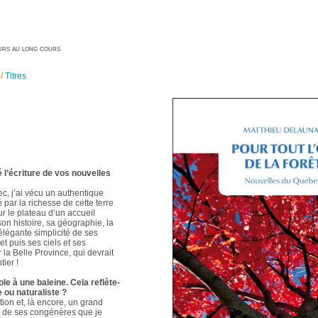
geurs au long cours
/
Titres
é l’écriture de vos nouvelles
ec, j’ai vécu un authentique
é par la richesse de cette terre
ur le plateau d’un accueil
 son histoire, sa géographie, la
élégante simplicité de ses
t puis ses ciels et ses
 la Belle Province, qui devrait
ier !
le à une baleine. Cela reflète-
e ou naturaliste ?
ion et, là encore, un grand
t de ses congénères que je