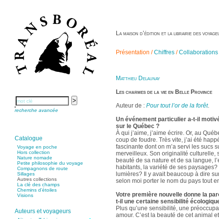
La maison d’édition et la librairie des voya
Présentation /
Chiffres
/
Collaborations
Matthieu Delaunay
Les charmes de la vie en Belle Province
Auteur de :
Pour tout l’or de la forêt
.
recherche avancée
Un événement particulier a-t-il motiv
sur le Québec ?
À qui j’aime, j’aime écrire. Or, au Québ
Catalogue
coup de foudre. Très vite, j’ai été happ
fascinante dont on m’a servi les sucs s
Voyage en poche
Hors collection
merveilleux. Son originalité culturelle,
Nature nomade
beauté de sa nature et de sa langue, l’
Petite philosophie du voyage
habitants, la variété de ses paysages? e
Compagnons de route
lumières? Il y avait beaucoup à dire sur
Sillages
Autres collections
selon moi porter le nom du pays tout ent
La clé des champs
Chemins d’étoiles
Votre première nouvelle donne la paro
Visions
t-il une certaine sensibilité écologiqu
Plus qu’une sensibilité, une préoccupat
Auteurs et voyageurs
amour. C’est la beauté de cet animal e