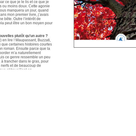
ar ce que je le lis et ce que je
us ou moins doux. Cette agonie
é nous manquera un jour, quand
ans mon premier livre, j’avais
e bête. Outre l’intérêt de
 cela peut être un bon moyen pour
ouvelles plutôt qu’un autre ?
 en lire ! Maupassant, Buzzati,
que certaines histoires courtes
un roman. Ensuite parce que la
aborder m’a naturellement
puis ce genre ressemble un peu
s, à trancher dans le gras, pour
e nerfs et de beaucoup de
que et travaillant en
ers le format court, les
s. Mais je me soigne !
le plus évolué depuis votre
sson, Nouvelles du Sud-Est
hoses s’articulent et
les autres. Ma pratique presque
n habileté narrative et je
hoses se sont précisées, les
Sur un plan personnel, et par
ort au monde et surtout aux
pas que les systèmes qui nous
 existences de fétus, je pense
d’action très grande.