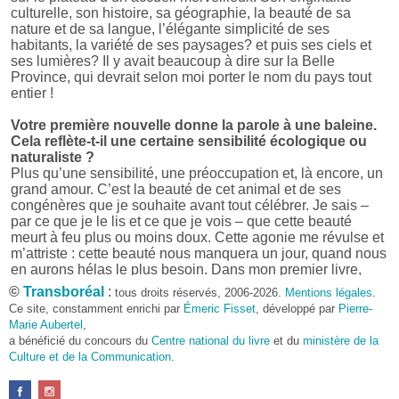
culturelle, son histoire, sa géographie, la beauté de sa
nature et de sa langue, l’élégante simplicité de ses
habitants, la variété de ses paysages? et puis ses ciels et
ses lumières? Il y avait beaucoup à dire sur la Belle
Province, qui devrait selon moi porter le nom du pays tout
entier !
Votre première nouvelle donne la parole à une baleine.
Cela reflète-t-il une certaine sensibilité écologique ou
naturaliste ?
Plus qu’une sensibilité, une préoccupation et, là encore, un
grand amour. C’est la beauté de cet animal et de ses
congénères que je souhaite avant tout célébrer. Je sais –
par ce que je le lis et ce que je vois – que cette beauté
meurt à feu plus ou moins doux. Cette agonie me révulse et
m’attriste : cette beauté nous manquera un jour, quand nous
en aurons hélas le plus besoin. Dans mon premier livre,
j’avais pris goût à me mettre dans la peau d’une bête. Outre
©
Transboréal
:
tous droits réservés, 2006-2026.
Mentions légales
.
l’intérêt de l’exercice littéraire, il me semble que cela peut
Ce site, constamment enrichi par
Émeric Fisset
, développé par
Pierre-
être un bon moyen pour transmettre certains messages.
Marie Aubertel
,
a bénéficié du concours du
Centre national du livre
et du
ministère de la
Pourquoi avoir choisi le format des nouvelles plutôt
Culture et de la Communication
.
qu’un autre ?
D’abord parce que j’aime (décidément!) en lire !
Maupassant, Buzzati, Coloane ou Steinbeck m’ont