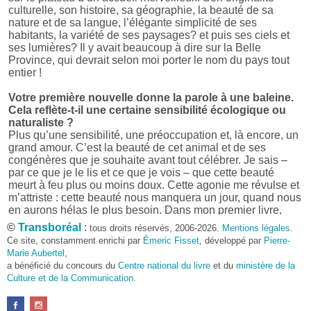
culturelle, son histoire, sa géographie, la beauté de sa
nature et de sa langue, l’élégante simplicité de ses
habitants, la variété de ses paysages? et puis ses ciels et
ses lumières? Il y avait beaucoup à dire sur la Belle
Province, qui devrait selon moi porter le nom du pays tout
entier !
Votre première nouvelle donne la parole à une baleine.
Cela reflète-t-il une certaine sensibilité écologique ou
naturaliste ?
Plus qu’une sensibilité, une préoccupation et, là encore, un
grand amour. C’est la beauté de cet animal et de ses
congénères que je souhaite avant tout célébrer. Je sais –
par ce que je le lis et ce que je vois – que cette beauté
meurt à feu plus ou moins doux. Cette agonie me révulse et
m’attriste : cette beauté nous manquera un jour, quand nous
en aurons hélas le plus besoin. Dans mon premier livre,
j’avais pris goût à me mettre dans la peau d’une bête. Outre
©
Transboréal
:
tous droits réservés, 2006-2026.
Mentions légales
.
l’intérêt de l’exercice littéraire, il me semble que cela peut
Ce site, constamment enrichi par
Émeric Fisset
, développé par
Pierre-
être un bon moyen pour transmettre certains messages.
Marie Aubertel
,
a bénéficié du concours du
Centre national du livre
et du
ministère de la
Pourquoi avoir choisi le format des nouvelles plutôt
Culture et de la Communication
.
qu’un autre ?
D’abord parce que j’aime (décidément!) en lire !
Maupassant, Buzzati, Coloane ou Steinbeck m’ont