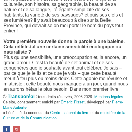
culturelle, son histoire, sa géographie, la beauté de sa
nature et de sa langue, l’élégante simplicité de ses
habitants, la variété de ses paysages? et puis ses ciels et
ses lumières? Il y avait beaucoup à dire sur la Belle
Province, qui devrait selon moi porter le nom du pays tout
entier !
Votre première nouvelle donne la parole à une baleine.
Cela reflète-t-il une certaine sensibilité écologique ou
naturaliste ?
Plus qu’une sensibilité, une préoccupation et, là encore, un
grand amour. C’est la beauté de cet animal et de ses
congénères que je souhaite avant tout célébrer. Je sais –
par ce que je le lis et ce que je vois – que cette beauté
meurt à feu plus ou moins doux. Cette agonie me révulse et
m’attriste : cette beauté nous manquera un jour, quand nous
en aurons hélas le plus besoin. Dans mon premier livre,
j’avais pris goût à me mettre dans la peau d’une bête. Outre
©
Transboréal
:
tous droits réservés, 2006-2026.
Mentions légales
.
l’intérêt de l’exercice littéraire, il me semble que cela peut
Ce site, constamment enrichi par
Émeric Fisset
, développé par
Pierre-
être un bon moyen pour transmettre certains messages.
Marie Aubertel
,
a bénéficié du concours du
Centre national du livre
et du
ministère de la
Pourquoi avoir choisi le format des nouvelles plutôt
Culture et de la Communication
.
qu’un autre ?
D’abord parce que j’aime (décidément!) en lire !
Maupassant, Buzzati, Coloane ou Steinbeck m’ont