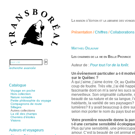
La maison d’édition et la librairie des voya
Présentation /
Chiffres
/
Collaborations
Matthieu Delaunay
Les charmes de la vie en Belle Province
Auteur de :
Pour tout l’or de la forêt
.
recherche avancée
Un événement particulier a-t-il motiv
sur le Québec ?
À qui j’aime, j’aime écrire. Or, au Québ
Catalogue
coup de foudre. Très vite, j’ai été happ
fascinante dont on m’a servi les sucs s
Voyage en poche
Hors collection
merveilleux. Son originalité culturelle,
Nature nomade
beauté de sa nature et de sa langue, l’
Petite philosophie du voyage
habitants, la variété de ses paysages? e
Compagnons de route
lumières? Il y avait beaucoup à dire sur
Sillages
Autres collections
selon moi porter le nom du pays tout ent
La clé des champs
Chemins d’étoiles
Votre première nouvelle donne la paro
Visions
t-il une certaine sensibilité écologiqu
Plus qu’une sensibilité, une préoccupat
Auteurs et voyageurs
amour. C’est la beauté de cet animal e