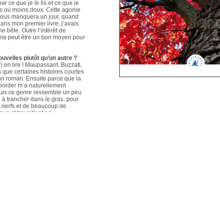
ar ce que je le lis et ce que je
us ou moins doux. Cette agonie
é nous manquera un jour, quand
ans mon premier livre, j’avais
e bête. Outre l’intérêt de
 cela peut être un bon moyen pour
ouvelles plutôt qu’un autre ?
 en lire ! Maupassant, Buzzati,
que certaines histoires courtes
un roman. Ensuite parce que la
aborder m’a naturellement
puis ce genre ressemble un peu
s, à trancher dans le gras, pour
e nerfs et de beaucoup de
que et travaillant en
ers le format court, les
s. Mais je me soigne !
le plus évolué depuis votre
sson, Nouvelles du Sud-Est
hoses s’articulent et
les autres. Ma pratique presque
n habileté narrative et je
hoses se sont précisées, les
Sur un plan personnel, et par
ort au monde et surtout aux
pas que les systèmes qui nous
 existences de fétus, je pense
d’action très grande.