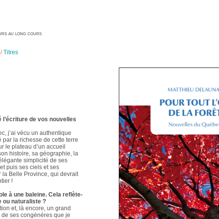
geurs au long cours
/
Titres
é l’écriture de vos nouvelles
ec, j’ai vécu un authentique
é par la richesse de cette terre
ur le plateau d’un accueil
 son histoire, sa géographie, la
élégante simplicité de ses
t puis ses ciels et ses
 la Belle Province, qui devrait
ier !
le à une baleine. Cela reflète-
e ou naturaliste ?
ion et, là encore, un grand
t de ses congénères que je