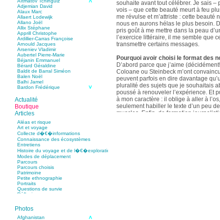
Aïtmatov Tchinguiz
souhaite avant tout célébrer. Je sais – p
Adjemian David
vois – que cette beauté meurt à feu pl
Alaux Marc
me révulse et m’attriste : cette beaut
Allaert Lodewijk
Allano Joël
nous en aurons hélas le plus besoin. D
Allix Stéphane
pris goût à me mettre dans la peau d’un
Apprill Christophe
l’exercice littéraire, il me semble que
Ardillier-Carras Françoise
transmettre certains messages.
Arnould Jacques
Arseniev Vladimir
Aubertel Pierre-Marie
Pourquoi avoir choisi le format des n
Béjanin Emmanuel
D’abord parce que j’aime (décidément!)
Bérard Géraldine
Coloane ou Steinbeck m’ont convaincu 
Baldit de Barral Siméon
Balen Noël
peuvent parfois en dire davantage qu’
Balhi Jamel
pluralité des sujets que je souhaitais 
Bardon Frédérique
poussé à renouveler l’expérience. Et 
Barnagaud Jean-Yves
Bastide Fabien
à mon caractère : il oblige à aller à l’o
Actualité
Baudin Julie
seulement habiller le texte d’un peu d
Boutique
Baujard Jacques
muscles. Enfin, de formation journalisti
Articles
Bazin Sylvain
communication, j’ai toujours été porté v
Bellanger Marc
Aléas et risque
Bellec Hervé
saynètes, les aphorismes et les slogan
Art et voyage
Belleville Régis
Collecte d�€�informations
Benestar Géraldine
Connaissance des écosystèmes
Selon vous, sur quel point avez-vous 
Benoist Yann
Entretiens
précédent recueil,
Un parfum de mou
Bertrand Jordane
Histoire du voyage et de l�€�exploration
Bertrandy Antoine
asiatique
?
Modes de déplacement
Bezsonov Youri
Sur le plan littéraire, j’espère que les c
Parcours
Bideau Michel-Cosme
s’imbriquent davantage les unes avec 
Parcours choisis
Billard Yannick
Patrimoine
Blanchet Anne-Lise
quotidienne de l’écriture a augmenté mo
Petite ethnographie
Bluntzer Christophe
pense que mon style s’est affûté. Les c
Portraits
Bobin Mathieu
contours de mes textes sont plus nets. 
Questions de survie
Boch Anne-Laure
Réflexions
rapport aux thèmes déroulés, mon rapp
Boch Julie
Boclet-Weller Robin
échelles s’est affirmé. Si je n’oublie 
Boillot Henri
Photos
gouvernent ont un impact inouï sur nos
Bonnem Éric
qu’il y a dans la proximité une latitude 
Boudart Jean-Louis
Afghanistan