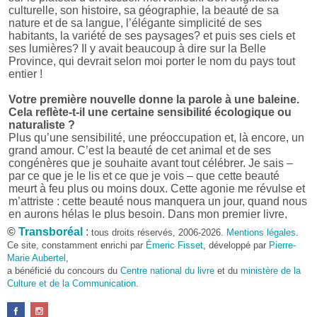
culturelle, son histoire, sa géographie, la beauté de sa
nature et de sa langue, l’élégante simplicité de ses
habitants, la variété de ses paysages? et puis ses ciels et
ses lumières? Il y avait beaucoup à dire sur la Belle
Province, qui devrait selon moi porter le nom du pays tout
entier !
Votre première nouvelle donne la parole à une baleine.
Cela reflète-t-il une certaine sensibilité écologique ou
naturaliste ?
Plus qu’une sensibilité, une préoccupation et, là encore, un
grand amour. C’est la beauté de cet animal et de ses
congénères que je souhaite avant tout célébrer. Je sais –
par ce que je le lis et ce que je vois – que cette beauté
meurt à feu plus ou moins doux. Cette agonie me révulse et
m’attriste : cette beauté nous manquera un jour, quand nous
en aurons hélas le plus besoin. Dans mon premier livre,
j’avais pris goût à me mettre dans la peau d’une bête. Outre
©
Transboréal
:
tous droits réservés, 2006-2026.
Mentions légales
.
l’intérêt de l’exercice littéraire, il me semble que cela peut
Ce site, constamment enrichi par
Émeric Fisset
, développé par
Pierre-
être un bon moyen pour transmettre certains messages.
Marie Aubertel
,
a bénéficié du concours du
Centre national du livre
et du
ministère de la
Pourquoi avoir choisi le format des nouvelles plutôt
Culture et de la Communication
.
qu’un autre ?
D’abord parce que j’aime (décidément!) en lire !
Maupassant, Buzzati, Coloane ou Steinbeck m’ont