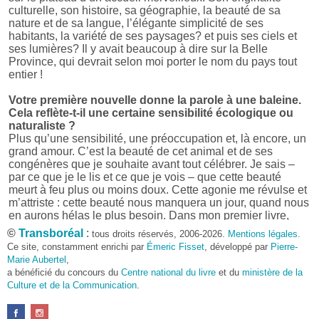
culturelle, son histoire, sa géographie, la beauté de sa
nature et de sa langue, l’élégante simplicité de ses
habitants, la variété de ses paysages? et puis ses ciels et
ses lumières? Il y avait beaucoup à dire sur la Belle
Province, qui devrait selon moi porter le nom du pays tout
entier !
Votre première nouvelle donne la parole à une baleine.
Cela reflète-t-il une certaine sensibilité écologique ou
naturaliste ?
Plus qu’une sensibilité, une préoccupation et, là encore, un
grand amour. C’est la beauté de cet animal et de ses
congénères que je souhaite avant tout célébrer. Je sais –
par ce que je le lis et ce que je vois – que cette beauté
meurt à feu plus ou moins doux. Cette agonie me révulse et
m’attriste : cette beauté nous manquera un jour, quand nous
en aurons hélas le plus besoin. Dans mon premier livre,
j’avais pris goût à me mettre dans la peau d’une bête. Outre
©
Transboréal
:
tous droits réservés, 2006-2026.
Mentions légales
.
l’intérêt de l’exercice littéraire, il me semble que cela peut
Ce site, constamment enrichi par
Émeric Fisset
, développé par
Pierre-
être un bon moyen pour transmettre certains messages.
Marie Aubertel
,
a bénéficié du concours du
Centre national du livre
et du
ministère de la
Pourquoi avoir choisi le format des nouvelles plutôt
Culture et de la Communication
.
qu’un autre ?
D’abord parce que j’aime (décidément!) en lire !
Maupassant, Buzzati, Coloane ou Steinbeck m’ont