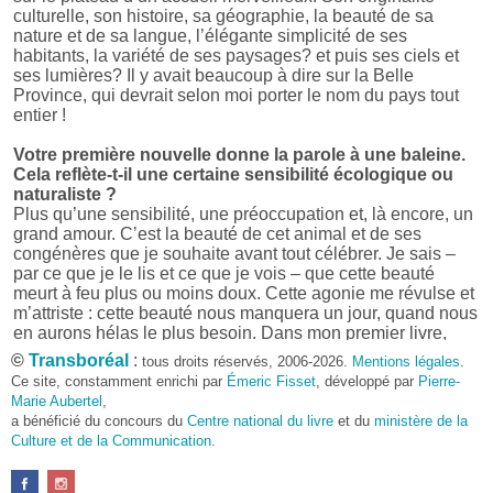
culturelle, son histoire, sa géographie, la beauté de sa
nature et de sa langue, l’élégante simplicité de ses
habitants, la variété de ses paysages? et puis ses ciels et
ses lumières? Il y avait beaucoup à dire sur la Belle
Province, qui devrait selon moi porter le nom du pays tout
entier !
Votre première nouvelle donne la parole à une baleine.
Cela reflète-t-il une certaine sensibilité écologique ou
naturaliste ?
Plus qu’une sensibilité, une préoccupation et, là encore, un
grand amour. C’est la beauté de cet animal et de ses
congénères que je souhaite avant tout célébrer. Je sais –
par ce que je le lis et ce que je vois – que cette beauté
meurt à feu plus ou moins doux. Cette agonie me révulse et
m’attriste : cette beauté nous manquera un jour, quand nous
en aurons hélas le plus besoin. Dans mon premier livre,
j’avais pris goût à me mettre dans la peau d’une bête. Outre
©
Transboréal
:
tous droits réservés, 2006-2026.
Mentions légales
.
l’intérêt de l’exercice littéraire, il me semble que cela peut
Ce site, constamment enrichi par
Émeric Fisset
, développé par
Pierre-
être un bon moyen pour transmettre certains messages.
Marie Aubertel
,
a bénéficié du concours du
Centre national du livre
et du
ministère de la
Pourquoi avoir choisi le format des nouvelles plutôt
Culture et de la Communication
.
qu’un autre ?
D’abord parce que j’aime (décidément!) en lire !
Maupassant, Buzzati, Coloane ou Steinbeck m’ont