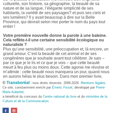
culturelle, son histoire, sa géographie, la beauté de sa
nature et de sa langue, l’élégante simplicité de ses
habitants, la variété de ses paysages? et puis ses ciels et
ses lumières? Il y avait beaucoup à dire sur la Belle
Province, qui devrait selon moi porter le nom du pays tout
entier !
Votre première nouvelle donne la parole à une baleine.
Cela reflète-t-il une certaine sensibilité écologique ou
naturaliste ?
Plus qu’une sensibilité, une préoccupation et, là encore, un
grand amour. C’est la beauté de cet animal et de ses
congénères que je souhaite avant tout célébrer. Je sais –
par ce que je le lis et ce que je vois – que cette beauté
meurt à feu plus ou moins doux. Cette agonie me révulse et
m’attriste : cette beauté nous manquera un jour, quand nous
en aurons hélas le plus besoin. Dans mon premier livre,
j’avais pris goût à me mettre dans la peau d’une bête. Outre
©
Transboréal
:
tous droits réservés, 2006-2026.
Mentions légales
.
l’intérêt de l’exercice littéraire, il me semble que cela peut
Ce site, constamment enrichi par
Émeric Fisset
, développé par
Pierre-
être un bon moyen pour transmettre certains messages.
Marie Aubertel
,
a bénéficié du concours du
Centre national du livre
et du
ministère de la
Pourquoi avoir choisi le format des nouvelles plutôt
Culture et de la Communication
.
qu’un autre ?
D’abord parce que j’aime (décidément!) en lire !
Maupassant, Buzzati, Coloane ou Steinbeck m’ont