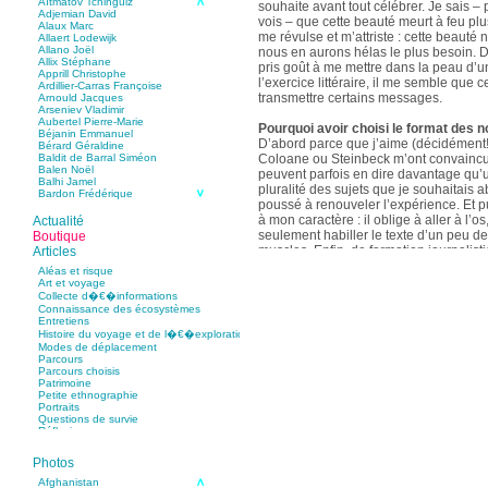
Aïtmatov Tchinguiz
souhaite avant tout célébrer. Je sais – p
Adjemian David
vois – que cette beauté meurt à feu pl
Alaux Marc
me révulse et m’attriste : cette beaut
Allaert Lodewijk
Allano Joël
nous en aurons hélas le plus besoin. D
Allix Stéphane
pris goût à me mettre dans la peau d’un
Apprill Christophe
l’exercice littéraire, il me semble que
Ardillier-Carras Françoise
transmettre certains messages.
Arnould Jacques
Arseniev Vladimir
Aubertel Pierre-Marie
Pourquoi avoir choisi le format des n
Béjanin Emmanuel
D’abord parce que j’aime (décidément!)
Bérard Géraldine
Coloane ou Steinbeck m’ont convaincu 
Baldit de Barral Siméon
Balen Noël
peuvent parfois en dire davantage qu’
Balhi Jamel
pluralité des sujets que je souhaitais 
Bardon Frédérique
poussé à renouveler l’expérience. Et 
Barnagaud Jean-Yves
Bastide Fabien
à mon caractère : il oblige à aller à l’o
Actualité
Baudin Julie
seulement habiller le texte d’un peu d
Boutique
Baujard Jacques
muscles. Enfin, de formation journalisti
Articles
Bazin Sylvain
communication, j’ai toujours été porté v
Bellanger Marc
Aléas et risque
Bellec Hervé
saynètes, les aphorismes et les slogan
Art et voyage
Belleville Régis
Collecte d�€�informations
Benestar Géraldine
Connaissance des écosystèmes
Selon vous, sur quel point avez-vous 
Benoist Yann
Entretiens
précédent recueil,
Un parfum de mou
Bertrand Jordane
Histoire du voyage et de l�€�exploration
Bertrandy Antoine
asiatique
?
Modes de déplacement
Bezsonov Youri
Sur le plan littéraire, j’espère que les c
Parcours
Bideau Michel-Cosme
s’imbriquent davantage les unes avec 
Parcours choisis
Billard Yannick
Patrimoine
Blanchet Anne-Lise
quotidienne de l’écriture a augmenté mo
Petite ethnographie
Bluntzer Christophe
pense que mon style s’est affûté. Les c
Portraits
Bobin Mathieu
contours de mes textes sont plus nets. 
Questions de survie
Boch Anne-Laure
Réflexions
rapport aux thèmes déroulés, mon rapp
Boch Julie
Boclet-Weller Robin
échelles s’est affirmé. Si je n’oublie 
Boillot Henri
Photos
gouvernent ont un impact inouï sur nos
Bonnem Éric
qu’il y a dans la proximité une latitude 
Boudart Jean-Louis
Afghanistan