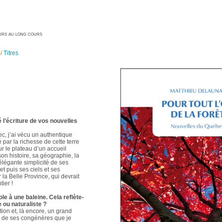
geurs au long cours
/
Titres
é l’écriture de vos nouvelles
ec, j’ai vécu un authentique
é par la richesse de cette terre
ur le plateau d’un accueil
 son histoire, sa géographie, la
élégante simplicité de ses
t puis ses ciels et ses
 la Belle Province, qui devrait
ier !
le à une baleine. Cela reflète-
e ou naturaliste ?
ion et, là encore, un grand
t de ses congénères que je