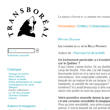
La maison d’édition et la librairie des voya
Présentation /
Chiffres
/
Collaborations
Matthieu Delaunay
Les charmes de la vie en Belle Province
Auteur de :
Pour tout l’or de la forêt
.
recherche avancée
Un événement particulier a-t-il motiv
sur le Québec ?
À qui j’aime, j’aime écrire. Or, au Québ
Catalogue
coup de foudre. Très vite, j’ai été happ
fascinante dont on m’a servi les sucs s
Voyage en poche
Hors collection
merveilleux. Son originalité culturelle,
Nature nomade
beauté de sa nature et de sa langue, l’
Petite philosophie du voyage
habitants, la variété de ses paysages? e
Compagnons de route
lumières? Il y avait beaucoup à dire sur
Sillages
Autres collections
selon moi porter le nom du pays tout ent
La clé des champs
Chemins d’étoiles
Votre première nouvelle donne la paro
Visions
t-il une certaine sensibilité écologiqu
Plus qu’une sensibilité, une préoccupat
Auteurs et voyageurs
amour. C’est la beauté de cet animal e