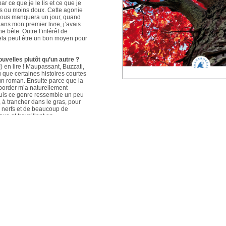
ar ce que je le lis et ce que je
us ou moins doux. Cette agonie
é nous manquera un jour, quand
ans mon premier livre, j’avais
e bête. Outre l’intérêt de
 cela peut être un bon moyen pour
ouvelles plutôt qu’un autre ?
 en lire ! Maupassant, Buzzati,
que certaines histoires courtes
un roman. Ensuite parce que la
aborder m’a naturellement
puis ce genre ressemble un peu
s, à trancher dans le gras, pour
e nerfs et de beaucoup de
que et travaillant en
ers le format court, les
s. Mais je me soigne !
le plus évolué depuis votre
sson, Nouvelles du Sud-Est
hoses s’articulent et
les autres. Ma pratique presque
n habileté narrative et je
hoses se sont précisées, les
Sur un plan personnel, et par
ort au monde et surtout aux
pas que les systèmes qui nous
 existences de fétus, je pense
d’action très grande.