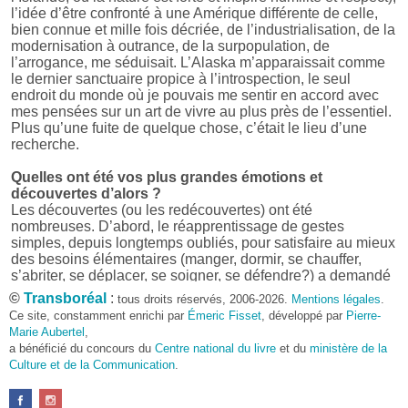
l’idée d’être confronté à une Amérique différente de celle,
bien connue et mille fois décriée, de l’industrialisation, de la
modernisation à outrance, de la surpopulation, de
l’arrogance, me séduisait. L’Alaska m’apparaissait comme
le dernier sanctuaire propice à l’introspection, le seul
endroit du monde où je pouvais me sentir en accord avec
mes pensées sur un art de vivre au plus près de l’essentiel.
Plus qu’une fuite de quelque chose, c’était le lieu d’une
recherche.
Quelles ont été vos plus grandes émotions et
découvertes d’alors ?
Les découvertes (ou les redécouvertes) ont été
nombreuses. D’abord, le réapprentissage de gestes
simples, depuis longtemps oubliés, pour satisfaire au mieux
des besoins élémentaires (manger, dormir, se chauffer,
s’abriter, se déplacer, se soigner, se défendre?) a demandé
beaucoup d’énergie et, parfois, d’ingéniosité car rien n’était
©
Transboréal
:
tous droits réservés, 2006-2026.
Mentions légales
.
donné facilement. Cela a réclamé quelques talents
Ce site, constamment enrichi par
Émeric Fisset
, développé par
Pierre-
d’organisation et une façon inhabituelle de penser et d’agir.
Marie Aubertel
,
Et puis, il y a eu, bien sûr, la découverte d’un monde parfois
a bénéficié du concours du
Centre national du livre
et du
ministère de la
bienveillant, parfois hostile, aux repères changeants,
Culture et de la Communication
.
absents ou fuyants, mais qui toujours forçait le respect et
imposait ses conditions.
D’un point de vue plus culturel ensuite, il a été très