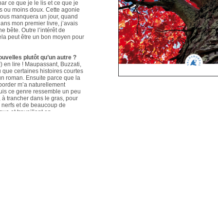
ar ce que je le lis et ce que je
us ou moins doux. Cette agonie
é nous manquera un jour, quand
ans mon premier livre, j’avais
e bête. Outre l’intérêt de
 cela peut être un bon moyen pour
ouvelles plutôt qu’un autre ?
 en lire ! Maupassant, Buzzati,
que certaines histoires courtes
un roman. Ensuite parce que la
aborder m’a naturellement
puis ce genre ressemble un peu
s, à trancher dans le gras, pour
e nerfs et de beaucoup de
que et travaillant en
ers le format court, les
s. Mais je me soigne !
le plus évolué depuis votre
sson, Nouvelles du Sud-Est
hoses s’articulent et
les autres. Ma pratique presque
n habileté narrative et je
hoses se sont précisées, les
Sur un plan personnel, et par
ort au monde et surtout aux
pas que les systèmes qui nous
 existences de fétus, je pense
d’action très grande.