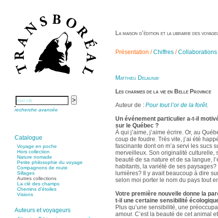
La maison d’édition et la librairie des voya
Présentation /
Chiffres
/
Collaborations
Matthieu Delaunay
Les charmes de la vie en Belle Province
Auteur de :
Pour tout l’or de la forêt
.
recherche avancée
Un événement particulier a-t-il motiv
sur le Québec ?
À qui j’aime, j’aime écrire. Or, au Québ
Catalogue
coup de foudre. Très vite, j’ai été happ
fascinante dont on m’a servi les sucs s
Voyage en poche
Hors collection
merveilleux. Son originalité culturelle,
Nature nomade
beauté de sa nature et de sa langue, l’
Petite philosophie du voyage
habitants, la variété de ses paysages? e
Compagnons de route
lumières? Il y avait beaucoup à dire sur
Sillages
Autres collections
selon moi porter le nom du pays tout ent
La clé des champs
Chemins d’étoiles
Votre première nouvelle donne la paro
Visions
t-il une certaine sensibilité écologiqu
Plus qu’une sensibilité, une préoccupat
Auteurs et voyageurs
amour. C’est la beauté de cet animal e