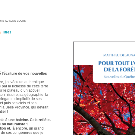
geurs au long cours
/
Titres
é l’écriture de vos nouvelles
ec, j’ai vécu un authentique
é par la richesse de cette terre
ur le plateau d’un accueil
 son histoire, sa géographie, la
élégante simplicité de ses
t puis ses ciels et ses
 la Belle Province, qui devrait
ier !
le à une baleine. Cela reflète-
e ou naturaliste ?
ion et, là encore, un grand
t de ses congénères que je