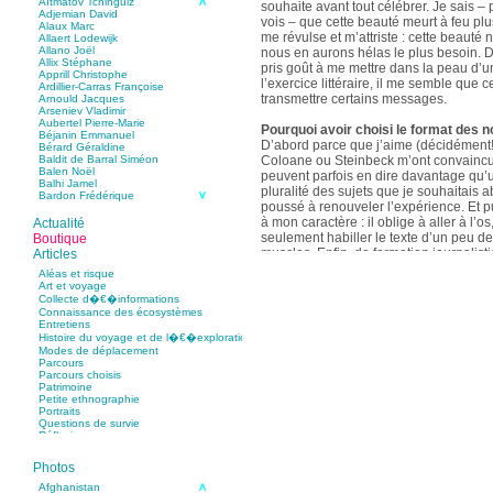
Aïtmatov Tchinguiz
souhaite avant tout célébrer. Je sais – p
Adjemian David
vois – que cette beauté meurt à feu pl
Alaux Marc
me révulse et m’attriste : cette beaut
Allaert Lodewijk
Allano Joël
nous en aurons hélas le plus besoin. D
Allix Stéphane
pris goût à me mettre dans la peau d’un
Apprill Christophe
l’exercice littéraire, il me semble que
Ardillier-Carras Françoise
transmettre certains messages.
Arnould Jacques
Arseniev Vladimir
Aubertel Pierre-Marie
Pourquoi avoir choisi le format des n
Béjanin Emmanuel
D’abord parce que j’aime (décidément!)
Bérard Géraldine
Coloane ou Steinbeck m’ont convaincu 
Baldit de Barral Siméon
Balen Noël
peuvent parfois en dire davantage qu’
Balhi Jamel
pluralité des sujets que je souhaitais 
Bardon Frédérique
poussé à renouveler l’expérience. Et 
Barnagaud Jean-Yves
Bastide Fabien
à mon caractère : il oblige à aller à l’o
Actualité
Baudin Julie
seulement habiller le texte d’un peu d
Boutique
Baujard Jacques
muscles. Enfin, de formation journalisti
Articles
Bazin Sylvain
communication, j’ai toujours été porté v
Bellanger Marc
Aléas et risque
Bellec Hervé
saynètes, les aphorismes et les slogan
Art et voyage
Belleville Régis
Collecte d�€�informations
Benestar Géraldine
Connaissance des écosystèmes
Selon vous, sur quel point avez-vous 
Benoist Yann
Entretiens
précédent recueil,
Un parfum de mou
Bertrand Jordane
Histoire du voyage et de l�€�exploration
Bertrandy Antoine
asiatique
?
Modes de déplacement
Bezsonov Youri
Sur le plan littéraire, j’espère que les c
Parcours
Bideau Michel-Cosme
s’imbriquent davantage les unes avec 
Parcours choisis
Billard Yannick
Patrimoine
Blanchet Anne-Lise
quotidienne de l’écriture a augmenté mo
Petite ethnographie
Bluntzer Christophe
pense que mon style s’est affûté. Les c
Portraits
Bobin Mathieu
contours de mes textes sont plus nets. 
Questions de survie
Boch Anne-Laure
Réflexions
rapport aux thèmes déroulés, mon rapp
Boch Julie
Boclet-Weller Robin
échelles s’est affirmé. Si je n’oublie 
Boillot Henri
Photos
gouvernent ont un impact inouï sur nos
Bonnem Éric
qu’il y a dans la proximité une latitude 
Boudart Jean-Louis
Afghanistan