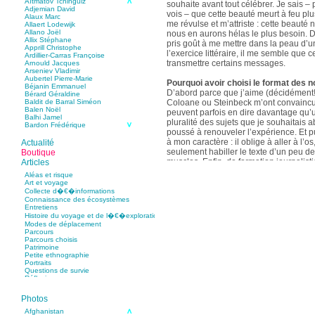
Aïtmatov Tchinguiz
souhaite avant tout célébrer. Je sais – p
Adjemian David
vois – que cette beauté meurt à feu pl
Alaux Marc
me révulse et m’attriste : cette beaut
Allaert Lodewijk
Allano Joël
nous en aurons hélas le plus besoin. D
Allix Stéphane
pris goût à me mettre dans la peau d’un
Apprill Christophe
l’exercice littéraire, il me semble que
Ardillier-Carras Françoise
transmettre certains messages.
Arnould Jacques
Arseniev Vladimir
Aubertel Pierre-Marie
Pourquoi avoir choisi le format des n
Béjanin Emmanuel
D’abord parce que j’aime (décidément!)
Bérard Géraldine
Coloane ou Steinbeck m’ont convaincu 
Baldit de Barral Siméon
Balen Noël
peuvent parfois en dire davantage qu’
Balhi Jamel
pluralité des sujets que je souhaitais 
Bardon Frédérique
poussé à renouveler l’expérience. Et 
Barnagaud Jean-Yves
Bastide Fabien
à mon caractère : il oblige à aller à l’o
Actualité
Baudin Julie
seulement habiller le texte d’un peu d
Boutique
Baujard Jacques
muscles. Enfin, de formation journalisti
Articles
Bazin Sylvain
communication, j’ai toujours été porté v
Bellanger Marc
Aléas et risque
Bellec Hervé
saynètes, les aphorismes et les slogan
Art et voyage
Belleville Régis
Collecte d�€�informations
Benestar Géraldine
Connaissance des écosystèmes
Selon vous, sur quel point avez-vous 
Benoist Yann
Entretiens
précédent recueil,
Un parfum de mou
Bertrand Jordane
Histoire du voyage et de l�€�exploration
Bertrandy Antoine
asiatique
?
Modes de déplacement
Bezsonov Youri
Sur le plan littéraire, j’espère que les c
Parcours
Bideau Michel-Cosme
s’imbriquent davantage les unes avec 
Parcours choisis
Billard Yannick
Patrimoine
Blanchet Anne-Lise
quotidienne de l’écriture a augmenté mo
Petite ethnographie
Bluntzer Christophe
pense que mon style s’est affûté. Les c
Portraits
Bobin Mathieu
contours de mes textes sont plus nets. 
Questions de survie
Boch Anne-Laure
Réflexions
rapport aux thèmes déroulés, mon rapp
Boch Julie
Boclet-Weller Robin
échelles s’est affirmé. Si je n’oublie 
Boillot Henri
Photos
gouvernent ont un impact inouï sur nos
Bonnem Éric
qu’il y a dans la proximité une latitude 
Boudart Jean-Louis
Afghanistan