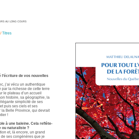
geurs au long cours
/
Titres
é l’écriture de vos nouvelles
ec, j’ai vécu un authentique
é par la richesse de cette terre
ur le plateau d’un accueil
 son histoire, sa géographie, la
élégante simplicité de ses
t puis ses ciels et ses
 la Belle Province, qui devrait
ier !
le à une baleine. Cela reflète-
e ou naturaliste ?
ion et, là encore, un grand
t de ses congénères que je