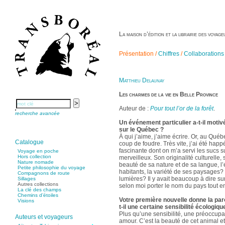
La maison d’édition et la librairie des voya
Présentation /
Chiffres
/
Collaborations
Matthieu Delaunay
Les charmes de la vie en Belle Province
Auteur de :
Pour tout l’or de la forêt
.
recherche avancée
Un événement particulier a-t-il motiv
sur le Québec ?
À qui j’aime, j’aime écrire. Or, au Québ
Catalogue
coup de foudre. Très vite, j’ai été happ
fascinante dont on m’a servi les sucs s
Voyage en poche
Hors collection
merveilleux. Son originalité culturelle,
Nature nomade
beauté de sa nature et de sa langue, l’
Petite philosophie du voyage
habitants, la variété de ses paysages? e
Compagnons de route
lumières? Il y avait beaucoup à dire sur
Sillages
Autres collections
selon moi porter le nom du pays tout ent
La clé des champs
Chemins d’étoiles
Votre première nouvelle donne la paro
Visions
t-il une certaine sensibilité écologiqu
Plus qu’une sensibilité, une préoccupat
Auteurs et voyageurs
amour. C’est la beauté de cet animal e