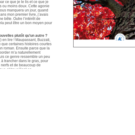
ar ce que je le lis et ce que je
us ou moins doux. Cette agonie
é nous manquera un jour, quand
ans mon premier livre, j’avais
e bête. Outre l’intérêt de
 cela peut être un bon moyen pour
ouvelles plutôt qu’un autre ?
 en lire ! Maupassant, Buzzati,
que certaines histoires courtes
un roman. Ensuite parce que la
aborder m’a naturellement
puis ce genre ressemble un peu
s, à trancher dans le gras, pour
e nerfs et de beaucoup de
que et travaillant en
ers le format court, les
s. Mais je me soigne !
le plus évolué depuis votre
sson, Nouvelles du Sud-Est
hoses s’articulent et
les autres. Ma pratique presque
n habileté narrative et je
hoses se sont précisées, les
Sur un plan personnel, et par
ort au monde et surtout aux
pas que les systèmes qui nous
 existences de fétus, je pense
d’action très grande.