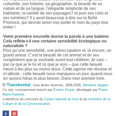
culturelle, son histoire, sa géographie, la beauté de sa
nature et de sa langue, l’élégante simplicité de ses
habitants, la variété de ses paysages? et puis ses ciels et
ses lumières? Il y avait beaucoup à dire sur la Belle
Province, qui devrait selon moi porter le nom du pays tout
entier !
Votre première nouvelle donne la parole à une baleine.
Cela reflète-t-il une certaine sensibilité écologique ou
naturaliste ?
Plus qu’une sensibilité, une préoccupation et, là encore, un
grand amour. C’est la beauté de cet animal et de ses
congénères que je souhaite avant tout célébrer. Je sais –
par ce que je le lis et ce que je vois – que cette beauté
meurt à feu plus ou moins doux. Cette agonie me révulse et
m’attriste : cette beauté nous manquera un jour, quand nous
en aurons hélas le plus besoin. Dans mon premier livre,
j’avais pris goût à me mettre dans la peau d’une bête. Outre
©
Transboréal
:
tous droits réservés, 2006-2026.
Mentions légales
.
l’intérêt de l’exercice littéraire, il me semble que cela peut
Ce site, constamment enrichi par
Émeric Fisset
, développé par
Pierre-
être un bon moyen pour transmettre certains messages.
Marie Aubertel
,
a bénéficié du concours du
Centre national du livre
et du
ministère de la
Pourquoi avoir choisi le format des nouvelles plutôt
Culture et de la Communication
.
qu’un autre ?
D’abord parce que j’aime (décidément!) en lire !
Maupassant, Buzzati, Coloane ou Steinbeck m’ont