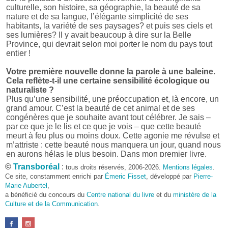
culturelle, son histoire, sa géographie, la beauté de sa
nature et de sa langue, l’élégante simplicité de ses
habitants, la variété de ses paysages? et puis ses ciels et
ses lumières? Il y avait beaucoup à dire sur la Belle
Province, qui devrait selon moi porter le nom du pays tout
entier !
Votre première nouvelle donne la parole à une baleine.
Cela reflète-t-il une certaine sensibilité écologique ou
naturaliste ?
Plus qu’une sensibilité, une préoccupation et, là encore, un
grand amour. C’est la beauté de cet animal et de ses
congénères que je souhaite avant tout célébrer. Je sais –
par ce que je le lis et ce que je vois – que cette beauté
meurt à feu plus ou moins doux. Cette agonie me révulse et
m’attriste : cette beauté nous manquera un jour, quand nous
en aurons hélas le plus besoin. Dans mon premier livre,
j’avais pris goût à me mettre dans la peau d’une bête. Outre
©
Transboréal
:
tous droits réservés, 2006-2026.
Mentions légales
.
l’intérêt de l’exercice littéraire, il me semble que cela peut
Ce site, constamment enrichi par
Émeric Fisset
, développé par
Pierre-
être un bon moyen pour transmettre certains messages.
Marie Aubertel
,
a bénéficié du concours du
Centre national du livre
et du
ministère de la
Pourquoi avoir choisi le format des nouvelles plutôt
Culture et de la Communication
.
qu’un autre ?
D’abord parce que j’aime (décidément!) en lire !
Maupassant, Buzzati, Coloane ou Steinbeck m’ont