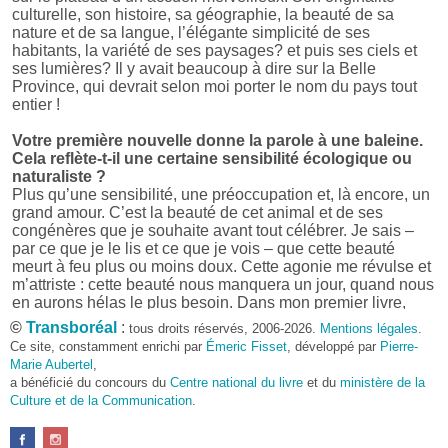
culturelle, son histoire, sa géographie, la beauté de sa
nature et de sa langue, l’élégante simplicité de ses
habitants, la variété de ses paysages? et puis ses ciels et
ses lumières? Il y avait beaucoup à dire sur la Belle
Province, qui devrait selon moi porter le nom du pays tout
entier !
Votre première nouvelle donne la parole à une baleine.
Cela reflète-t-il une certaine sensibilité écologique ou
naturaliste ?
Plus qu’une sensibilité, une préoccupation et, là encore, un
grand amour. C’est la beauté de cet animal et de ses
congénères que je souhaite avant tout célébrer. Je sais –
par ce que je le lis et ce que je vois – que cette beauté
meurt à feu plus ou moins doux. Cette agonie me révulse et
m’attriste : cette beauté nous manquera un jour, quand nous
en aurons hélas le plus besoin. Dans mon premier livre,
j’avais pris goût à me mettre dans la peau d’une bête. Outre
©
Transboréal
:
tous droits réservés, 2006-2026.
Mentions légales
.
l’intérêt de l’exercice littéraire, il me semble que cela peut
Ce site, constamment enrichi par
Émeric Fisset
, développé par
Pierre-
être un bon moyen pour transmettre certains messages.
Marie Aubertel
,
a bénéficié du concours du
Centre national du livre
et du
ministère de la
Pourquoi avoir choisi le format des nouvelles plutôt
Culture et de la Communication
.
qu’un autre ?
D’abord parce que j’aime (décidément!) en lire !
Maupassant, Buzzati, Coloane ou Steinbeck m’ont