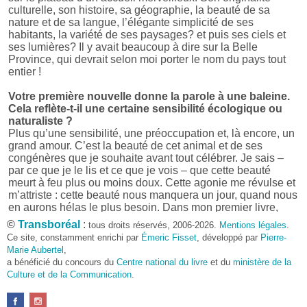
culturelle, son histoire, sa géographie, la beauté de sa
nature et de sa langue, l’élégante simplicité de ses
habitants, la variété de ses paysages? et puis ses ciels et
ses lumières? Il y avait beaucoup à dire sur la Belle
Province, qui devrait selon moi porter le nom du pays tout
entier !
Votre première nouvelle donne la parole à une baleine.
Cela reflète-t-il une certaine sensibilité écologique ou
naturaliste ?
Plus qu’une sensibilité, une préoccupation et, là encore, un
grand amour. C’est la beauté de cet animal et de ses
congénères que je souhaite avant tout célébrer. Je sais –
par ce que je le lis et ce que je vois – que cette beauté
meurt à feu plus ou moins doux. Cette agonie me révulse et
m’attriste : cette beauté nous manquera un jour, quand nous
en aurons hélas le plus besoin. Dans mon premier livre,
j’avais pris goût à me mettre dans la peau d’une bête. Outre
©
Transboréal
:
tous droits réservés, 2006-2026.
Mentions légales
.
l’intérêt de l’exercice littéraire, il me semble que cela peut
Ce site, constamment enrichi par
Émeric Fisset
, développé par
Pierre-
être un bon moyen pour transmettre certains messages.
Marie Aubertel
,
a bénéficié du concours du
Centre national du livre
et du
ministère de la
Pourquoi avoir choisi le format des nouvelles plutôt
Culture et de la Communication
.
qu’un autre ?
D’abord parce que j’aime (décidément!) en lire !
Maupassant, Buzzati, Coloane ou Steinbeck m’ont