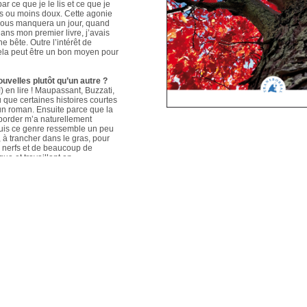
ar ce que je le lis et ce que je
us ou moins doux. Cette agonie
é nous manquera un jour, quand
ans mon premier livre, j’avais
e bête. Outre l’intérêt de
 cela peut être un bon moyen pour
ouvelles plutôt qu’un autre ?
 en lire ! Maupassant, Buzzati,
que certaines histoires courtes
un roman. Ensuite parce que la
aborder m’a naturellement
puis ce genre ressemble un peu
s, à trancher dans le gras, pour
e nerfs et de beaucoup de
que et travaillant en
ers le format court, les
s. Mais je me soigne !
le plus évolué depuis votre
sson, Nouvelles du Sud-Est
hoses s’articulent et
les autres. Ma pratique presque
n habileté narrative et je
hoses se sont précisées, les
Sur un plan personnel, et par
ort au monde et surtout aux
pas que les systèmes qui nous
 existences de fétus, je pense
d’action très grande.