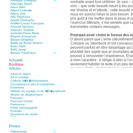
Aïtmatov Tchinguiz
souhaite avant tout célébrer. Je sais – p
Adjemian David
vois – que cette beauté meurt à feu pl
Alaux Marc
me révulse et m’attriste : cette beaut
Allaert Lodewijk
Allano Joël
nous en aurons hélas le plus besoin. D
Allix Stéphane
pris goût à me mettre dans la peau d’un
Apprill Christophe
l’exercice littéraire, il me semble que
Ardillier-Carras Françoise
transmettre certains messages.
Arnould Jacques
Arseniev Vladimir
Aubertel Pierre-Marie
Pourquoi avoir choisi le format des n
Béjanin Emmanuel
D’abord parce que j’aime (décidément!)
Bérard Géraldine
Coloane ou Steinbeck m’ont convaincu 
Baldit de Barral Siméon
Balen Noël
peuvent parfois en dire davantage qu’
Balhi Jamel
pluralité des sujets que je souhaitais 
Bardon Frédérique
poussé à renouveler l’expérience. Et 
Barnagaud Jean-Yves
Bastide Fabien
à mon caractère : il oblige à aller à l’o
Actualité
Baudin Julie
seulement habiller le texte d’un peu d
Boutique
Baujard Jacques
muscles. Enfin, de formation journalisti
Articles
Bazin Sylvain
communication, j’ai toujours été porté v
Bellanger Marc
Aléas et risque
Bellec Hervé
saynètes, les aphorismes et les slogan
Art et voyage
Belleville Régis
Collecte d�€�informations
Benestar Géraldine
Connaissance des écosystèmes
Selon vous, sur quel point avez-vous 
Benoist Yann
Entretiens
précédent recueil,
Un parfum de mou
Bertrand Jordane
Histoire du voyage et de l�€�exploration
Bertrandy Antoine
asiatique
?
Modes de déplacement
Bezsonov Youri
Sur le plan littéraire, j’espère que les c
Parcours
Bideau Michel-Cosme
s’imbriquent davantage les unes avec 
Parcours choisis
Billard Yannick
Patrimoine
Blanchet Anne-Lise
quotidienne de l’écriture a augmenté mo
Petite ethnographie
Bluntzer Christophe
pense que mon style s’est affûté. Les c
Portraits
Bobin Mathieu
contours de mes textes sont plus nets. 
Questions de survie
Boch Anne-Laure
Réflexions
rapport aux thèmes déroulés, mon rapp
Boch Julie
Boclet-Weller Robin
échelles s’est affirmé. Si je n’oublie 
Boillot Henri
Photos
gouvernent ont un impact inouï sur nos
Bonnem Éric
qu’il y a dans la proximité une latitude 
Boudart Jean-Louis
Afghanistan