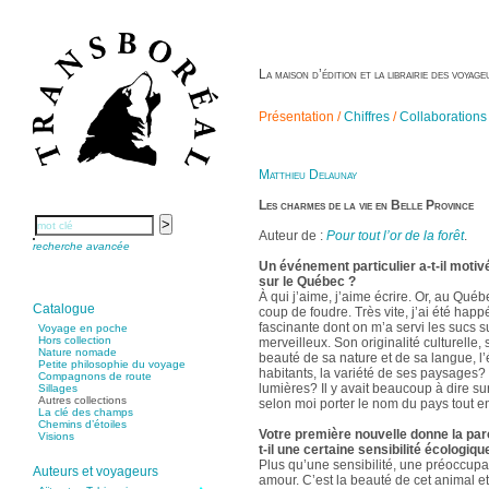
La maison d’édition et la librairie des voya
Présentation /
Chiffres
/
Collaborations
Matthieu Delaunay
Les charmes de la vie en Belle Province
Auteur de :
Pour tout l’or de la forêt
.
recherche avancée
Un événement particulier a-t-il motiv
sur le Québec ?
À qui j’aime, j’aime écrire. Or, au Québ
Catalogue
coup de foudre. Très vite, j’ai été happ
fascinante dont on m’a servi les sucs s
Voyage en poche
Hors collection
merveilleux. Son originalité culturelle,
Nature nomade
beauté de sa nature et de sa langue, l’
Petite philosophie du voyage
habitants, la variété de ses paysages? e
Compagnons de route
lumières? Il y avait beaucoup à dire sur
Sillages
Autres collections
selon moi porter le nom du pays tout ent
La clé des champs
Chemins d’étoiles
Votre première nouvelle donne la paro
Visions
t-il une certaine sensibilité écologiqu
Plus qu’une sensibilité, une préoccupat
Auteurs et voyageurs
amour. C’est la beauté de cet animal e