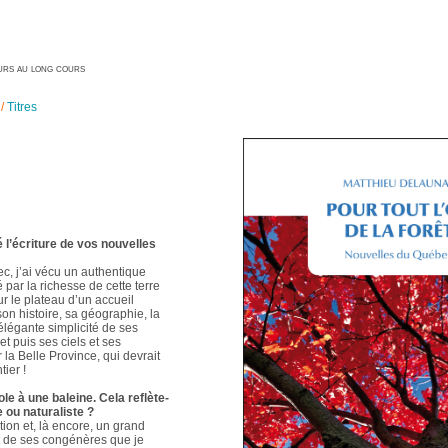
geurs au long cours
/
Titres
é l’écriture de vos nouvelles
ec, j’ai vécu un authentique
é par la richesse de cette terre
ur le plateau d’un accueil
 son histoire, sa géographie, la
élégante simplicité de ses
t puis ses ciels et ses
 la Belle Province, qui devrait
ier !
le à une baleine. Cela reflète-
e ou naturaliste ?
ion et, là encore, un grand
t de ses congénères que je