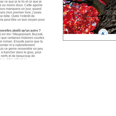
ar ce que je le lis et ce que je
us ou moins doux. Cette agonie
é nous manquera un jour, quand
ans mon premier livre, j’avais
e bête. Outre l’intérêt de
 cela peut être un bon moyen pour
ouvelles plutôt qu’un autre ?
 en lire ! Maupassant, Buzzati,
que certaines histoires courtes
un roman. Ensuite parce que la
aborder m’a naturellement
puis ce genre ressemble un peu
s, à trancher dans le gras, pour
e nerfs et de beaucoup de
que et travaillant en
ers le format court, les
s. Mais je me soigne !
le plus évolué depuis votre
sson, Nouvelles du Sud-Est
hoses s’articulent et
les autres. Ma pratique presque
n habileté narrative et je
hoses se sont précisées, les
Sur un plan personnel, et par
ort au monde et surtout aux
pas que les systèmes qui nous
 existences de fétus, je pense
d’action très grande.