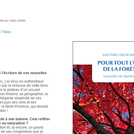
geurs au long cours
/
Titres
é l’écriture de vos nouvelles
ec, j’ai vécu un authentique
é par la richesse de cette terre
ur le plateau d’un accueil
 son histoire, sa géographie, la
élégante simplicité de ses
t puis ses ciels et ses
 la Belle Province, qui devrait
ier !
le à une baleine. Cela reflète-
e ou naturaliste ?
ion et, là encore, un grand
t de ses congénères que je