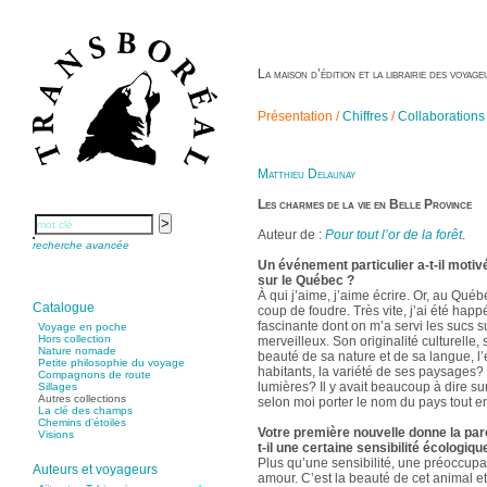
La maison d’édition et la librairie des voya
Présentation /
Chiffres
/
Collaborations
Matthieu Delaunay
Les charmes de la vie en Belle Province
Auteur de :
Pour tout l’or de la forêt
.
recherche avancée
Un événement particulier a-t-il motiv
sur le Québec ?
À qui j’aime, j’aime écrire. Or, au Québ
Catalogue
coup de foudre. Très vite, j’ai été happ
fascinante dont on m’a servi les sucs s
Voyage en poche
Hors collection
merveilleux. Son originalité culturelle,
Nature nomade
beauté de sa nature et de sa langue, l’
Petite philosophie du voyage
habitants, la variété de ses paysages? e
Compagnons de route
lumières? Il y avait beaucoup à dire sur
Sillages
Autres collections
selon moi porter le nom du pays tout ent
La clé des champs
Chemins d’étoiles
Votre première nouvelle donne la paro
Visions
t-il une certaine sensibilité écologiqu
Plus qu’une sensibilité, une préoccupat
Auteurs et voyageurs
amour. C’est la beauté de cet animal e