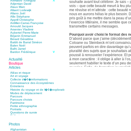
Aïtmatov Tchinguiz
souhaite avant tout célébrer. Je sais – p
Adjemian David
vois – que cette beauté meurt à feu pl
Alaux Marc
me révulse et m’attriste : cette beaut
Allaert Lodewijk
Allano Joël
nous en aurons hélas le plus besoin. D
Allix Stéphane
pris goût à me mettre dans la peau d’un
Apprill Christophe
l’exercice littéraire, il me semble que
Ardillier-Carras Françoise
transmettre certains messages.
Arnould Jacques
Arseniev Vladimir
Aubertel Pierre-Marie
Pourquoi avoir choisi le format des n
Béjanin Emmanuel
D’abord parce que j’aime (décidément!)
Bérard Géraldine
Coloane ou Steinbeck m’ont convaincu 
Baldit de Barral Siméon
Balen Noël
peuvent parfois en dire davantage qu’
Balhi Jamel
pluralité des sujets que je souhaitais 
Bardon Frédérique
poussé à renouveler l’expérience. Et 
Barnagaud Jean-Yves
Bastide Fabien
à mon caractère : il oblige à aller à l’o
Actualité
Baudin Julie
seulement habiller le texte d’un peu d
Boutique
Baujard Jacques
muscles. Enfin, de formation journalisti
Articles
Bazin Sylvain
communication, j’ai toujours été porté v
Bellanger Marc
Aléas et risque
Bellec Hervé
saynètes, les aphorismes et les slogan
Art et voyage
Belleville Régis
Collecte d�€�informations
Benestar Géraldine
Connaissance des écosystèmes
Selon vous, sur quel point avez-vous 
Benoist Yann
Entretiens
précédent recueil,
Un parfum de mou
Bertrand Jordane
Histoire du voyage et de l�€�exploration
Bertrandy Antoine
asiatique
?
Modes de déplacement
Bezsonov Youri
Sur le plan littéraire, j’espère que les c
Parcours
Bideau Michel-Cosme
s’imbriquent davantage les unes avec 
Parcours choisis
Billard Yannick
Patrimoine
Blanchet Anne-Lise
quotidienne de l’écriture a augmenté mo
Petite ethnographie
Bluntzer Christophe
pense que mon style s’est affûté. Les c
Portraits
Bobin Mathieu
contours de mes textes sont plus nets. 
Questions de survie
Boch Anne-Laure
Réflexions
rapport aux thèmes déroulés, mon rapp
Boch Julie
Boclet-Weller Robin
échelles s’est affirmé. Si je n’oublie 
Boillot Henri
Photos
gouvernent ont un impact inouï sur nos
Bonnem Éric
qu’il y a dans la proximité une latitude 
Boudart Jean-Louis
Afghanistan