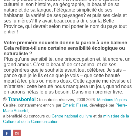
culturelle, son histoire, sa géographie, la beauté de sa
nature et de sa langue, l’élégante simplicité de ses
habitants, la variété de ses paysages? et puis ses ciels et
ses lumières? Il y avait beaucoup à dire sur la Belle
Province, qui devrait selon moi porter le nom du pays tout
entier !
Votre première nouvelle donne la parole à une baleine.
Cela reflète-t-il une certaine sensibilité écologique ou
naturaliste ?
Plus qu’une sensibilité, une préoccupation et, là encore, un
grand amour. C’est la beauté de cet animal et de ses
congénères que je souhaite avant tout célébrer. Je sais –
par ce que je le lis et ce que je vois – que cette beauté
meurt à feu plus ou moins doux. Cette agonie me révulse et
m’attriste : cette beauté nous manquera un jour, quand nous
en aurons hélas le plus besoin. Dans mon premier livre,
j’avais pris goût à me mettre dans la peau d’une bête. Outre
©
Transboréal
:
tous droits réservés, 2006-2026.
Mentions légales
.
l’intérêt de l’exercice littéraire, il me semble que cela peut
Ce site, constamment enrichi par
Émeric Fisset
, développé par
Pierre-
être un bon moyen pour transmettre certains messages.
Marie Aubertel
,
a bénéficié du concours du
Centre national du livre
et du
ministère de la
Pourquoi avoir choisi le format des nouvelles plutôt
Culture et de la Communication
.
qu’un autre ?
D’abord parce que j’aime (décidément!) en lire !
Maupassant, Buzzati, Coloane ou Steinbeck m’ont