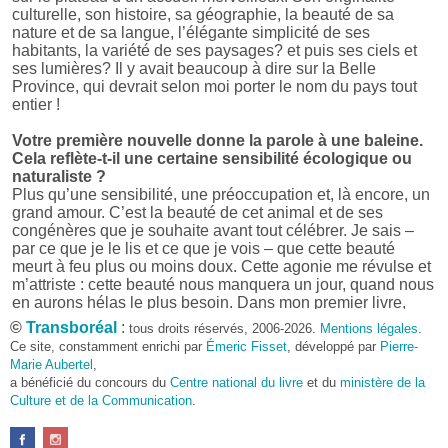
culturelle, son histoire, sa géographie, la beauté de sa
nature et de sa langue, l’élégante simplicité de ses
habitants, la variété de ses paysages? et puis ses ciels et
ses lumières? Il y avait beaucoup à dire sur la Belle
Province, qui devrait selon moi porter le nom du pays tout
entier !
Votre première nouvelle donne la parole à une baleine.
Cela reflète-t-il une certaine sensibilité écologique ou
naturaliste ?
Plus qu’une sensibilité, une préoccupation et, là encore, un
grand amour. C’est la beauté de cet animal et de ses
congénères que je souhaite avant tout célébrer. Je sais –
par ce que je le lis et ce que je vois – que cette beauté
meurt à feu plus ou moins doux. Cette agonie me révulse et
m’attriste : cette beauté nous manquera un jour, quand nous
en aurons hélas le plus besoin. Dans mon premier livre,
j’avais pris goût à me mettre dans la peau d’une bête. Outre
©
Transboréal
:
tous droits réservés, 2006-2026.
Mentions légales
.
l’intérêt de l’exercice littéraire, il me semble que cela peut
Ce site, constamment enrichi par
Émeric Fisset
, développé par
Pierre-
être un bon moyen pour transmettre certains messages.
Marie Aubertel
,
a bénéficié du concours du
Centre national du livre
et du
ministère de la
Pourquoi avoir choisi le format des nouvelles plutôt
Culture et de la Communication
.
qu’un autre ?
D’abord parce que j’aime (décidément!) en lire !
Maupassant, Buzzati, Coloane ou Steinbeck m’ont