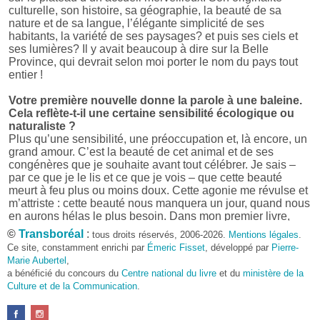
culturelle, son histoire, sa géographie, la beauté de sa
nature et de sa langue, l’élégante simplicité de ses
habitants, la variété de ses paysages? et puis ses ciels et
ses lumières? Il y avait beaucoup à dire sur la Belle
Province, qui devrait selon moi porter le nom du pays tout
entier !
Votre première nouvelle donne la parole à une baleine.
Cela reflète-t-il une certaine sensibilité écologique ou
naturaliste ?
Plus qu’une sensibilité, une préoccupation et, là encore, un
grand amour. C’est la beauté de cet animal et de ses
congénères que je souhaite avant tout célébrer. Je sais –
par ce que je le lis et ce que je vois – que cette beauté
meurt à feu plus ou moins doux. Cette agonie me révulse et
m’attriste : cette beauté nous manquera un jour, quand nous
en aurons hélas le plus besoin. Dans mon premier livre,
j’avais pris goût à me mettre dans la peau d’une bête. Outre
©
Transboréal
:
tous droits réservés, 2006-2026.
Mentions légales
.
l’intérêt de l’exercice littéraire, il me semble que cela peut
Ce site, constamment enrichi par
Émeric Fisset
, développé par
Pierre-
être un bon moyen pour transmettre certains messages.
Marie Aubertel
,
a bénéficié du concours du
Centre national du livre
et du
ministère de la
Pourquoi avoir choisi le format des nouvelles plutôt
Culture et de la Communication
.
qu’un autre ?
D’abord parce que j’aime (décidément!) en lire !
Maupassant, Buzzati, Coloane ou Steinbeck m’ont