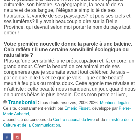
culturelle, son histoire, sa géographie, la beauté de sa
nature et de sa langue, l’élégante simplicité de ses
habitants, la variété de ses paysages? et puis ses ciels et
ses lumières? Il y avait beaucoup à dire sur la Belle
Province, qui devrait selon moi porter le nom du pays tout
entier !
Votre première nouvelle donne la parole à une baleine.
Cela reflète-t-il une certaine sensibilité écologique ou
naturaliste ?
Plus qu’une sensibilité, une préoccupation et, là encore, un
grand amour. C’est la beauté de cet animal et de ses
congénères que je souhaite avant tout célébrer. Je sais –
par ce que je le lis et ce que je vois – que cette beauté
meurt à feu plus ou moins doux. Cette agonie me révulse et
m’attriste : cette beauté nous manquera un jour, quand nous
en aurons hélas le plus besoin. Dans mon premier livre,
j’avais pris goût à me mettre dans la peau d’une bête. Outre
©
Transboréal
:
tous droits réservés, 2006-2026.
Mentions légales
.
l’intérêt de l’exercice littéraire, il me semble que cela peut
Ce site, constamment enrichi par
Émeric Fisset
, développé par
Pierre-
être un bon moyen pour transmettre certains messages.
Marie Aubertel
,
a bénéficié du concours du
Centre national du livre
et du
ministère de la
Pourquoi avoir choisi le format des nouvelles plutôt
Culture et de la Communication
.
qu’un autre ?
D’abord parce que j’aime (décidément!) en lire !
Maupassant, Buzzati, Coloane ou Steinbeck m’ont