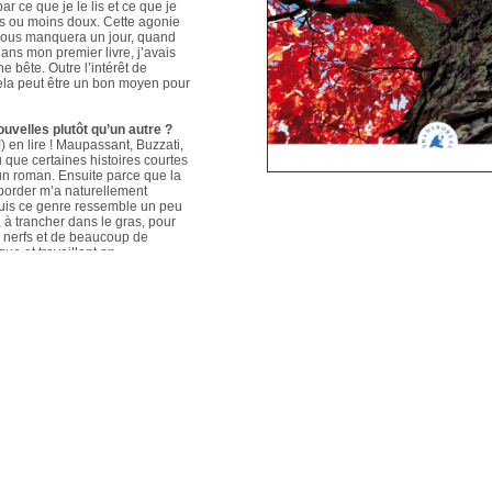
ar ce que je le lis et ce que je
us ou moins doux. Cette agonie
é nous manquera un jour, quand
ans mon premier livre, j’avais
e bête. Outre l’intérêt de
 cela peut être un bon moyen pour
ouvelles plutôt qu’un autre ?
 en lire ! Maupassant, Buzzati,
que certaines histoires courtes
un roman. Ensuite parce que la
aborder m’a naturellement
puis ce genre ressemble un peu
s, à trancher dans le gras, pour
e nerfs et de beaucoup de
que et travaillant en
ers le format court, les
s. Mais je me soigne !
le plus évolué depuis votre
sson, Nouvelles du Sud-Est
hoses s’articulent et
les autres. Ma pratique presque
n habileté narrative et je
hoses se sont précisées, les
Sur un plan personnel, et par
ort au monde et surtout aux
pas que les systèmes qui nous
 existences de fétus, je pense
d’action très grande.