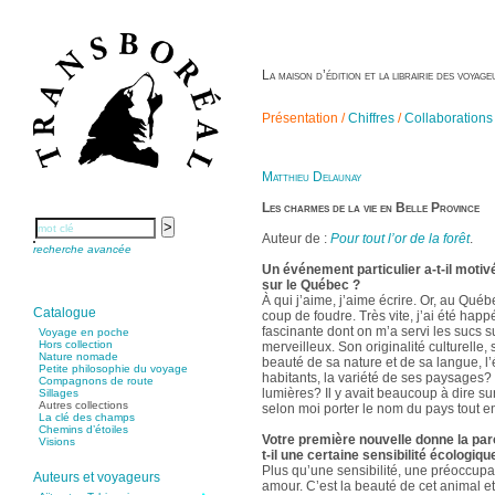
La maison d’édition et la librairie des voya
Présentation /
Chiffres
/
Collaborations
Matthieu Delaunay
Les charmes de la vie en Belle Province
Auteur de :
Pour tout l’or de la forêt
.
recherche avancée
Un événement particulier a-t-il motiv
sur le Québec ?
À qui j’aime, j’aime écrire. Or, au Québ
Catalogue
coup de foudre. Très vite, j’ai été happ
fascinante dont on m’a servi les sucs s
Voyage en poche
Hors collection
merveilleux. Son originalité culturelle,
Nature nomade
beauté de sa nature et de sa langue, l’
Petite philosophie du voyage
habitants, la variété de ses paysages? e
Compagnons de route
lumières? Il y avait beaucoup à dire sur
Sillages
Autres collections
selon moi porter le nom du pays tout ent
La clé des champs
Chemins d’étoiles
Votre première nouvelle donne la paro
Visions
t-il une certaine sensibilité écologiqu
Plus qu’une sensibilité, une préoccupat
Auteurs et voyageurs
amour. C’est la beauté de cet animal e