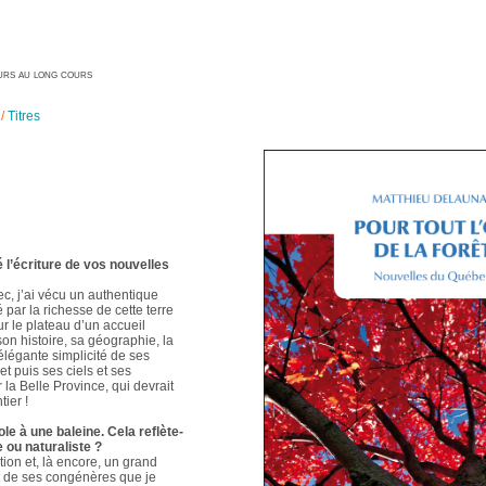
geurs au long cours
/
Titres
é l’écriture de vos nouvelles
ec, j’ai vécu un authentique
é par la richesse de cette terre
ur le plateau d’un accueil
 son histoire, sa géographie, la
élégante simplicité de ses
t puis ses ciels et ses
 la Belle Province, qui devrait
ier !
le à une baleine. Cela reflète-
e ou naturaliste ?
ion et, là encore, un grand
t de ses congénères que je