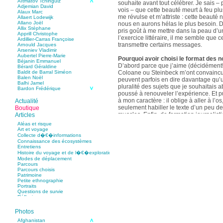
Aïtmatov Tchinguiz
souhaite avant tout célébrer. Je sais – p
Adjemian David
vois – que cette beauté meurt à feu pl
Alaux Marc
me révulse et m’attriste : cette beaut
Allaert Lodewijk
Allano Joël
nous en aurons hélas le plus besoin. D
Allix Stéphane
pris goût à me mettre dans la peau d’un
Apprill Christophe
l’exercice littéraire, il me semble que
Ardillier-Carras Françoise
transmettre certains messages.
Arnould Jacques
Arseniev Vladimir
Aubertel Pierre-Marie
Pourquoi avoir choisi le format des n
Béjanin Emmanuel
D’abord parce que j’aime (décidément!)
Bérard Géraldine
Coloane ou Steinbeck m’ont convaincu 
Baldit de Barral Siméon
Balen Noël
peuvent parfois en dire davantage qu’
Balhi Jamel
pluralité des sujets que je souhaitais 
Bardon Frédérique
poussé à renouveler l’expérience. Et 
Barnagaud Jean-Yves
Bastide Fabien
à mon caractère : il oblige à aller à l’o
Actualité
Baudin Julie
seulement habiller le texte d’un peu d
Boutique
Baujard Jacques
muscles. Enfin, de formation journalisti
Articles
Bazin Sylvain
communication, j’ai toujours été porté v
Bellanger Marc
Aléas et risque
Bellec Hervé
saynètes, les aphorismes et les slogan
Art et voyage
Belleville Régis
Collecte d�€�informations
Benestar Géraldine
Connaissance des écosystèmes
Selon vous, sur quel point avez-vous 
Benoist Yann
Entretiens
précédent recueil,
Un parfum de mou
Bertrand Jordane
Histoire du voyage et de l�€�exploration
Bertrandy Antoine
asiatique
?
Modes de déplacement
Bezsonov Youri
Sur le plan littéraire, j’espère que les c
Parcours
Bideau Michel-Cosme
s’imbriquent davantage les unes avec 
Parcours choisis
Billard Yannick
Patrimoine
Blanchet Anne-Lise
quotidienne de l’écriture a augmenté mo
Petite ethnographie
Bluntzer Christophe
pense que mon style s’est affûté. Les c
Portraits
Bobin Mathieu
contours de mes textes sont plus nets. 
Questions de survie
Boch Anne-Laure
Réflexions
rapport aux thèmes déroulés, mon rapp
Boch Julie
Boclet-Weller Robin
échelles s’est affirmé. Si je n’oublie 
Boillot Henri
Photos
gouvernent ont un impact inouï sur nos
Bonnem Éric
qu’il y a dans la proximité une latitude 
Boudart Jean-Louis
Afghanistan