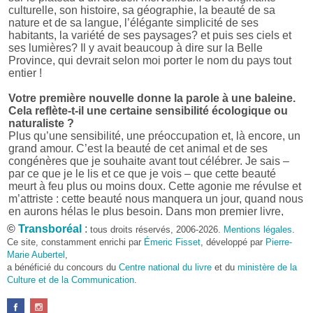
culturelle, son histoire, sa géographie, la beauté de sa
nature et de sa langue, l’élégante simplicité de ses
habitants, la variété de ses paysages? et puis ses ciels et
ses lumières? Il y avait beaucoup à dire sur la Belle
Province, qui devrait selon moi porter le nom du pays tout
entier !
Votre première nouvelle donne la parole à une baleine.
Cela reflète-t-il une certaine sensibilité écologique ou
naturaliste ?
Plus qu’une sensibilité, une préoccupation et, là encore, un
grand amour. C’est la beauté de cet animal et de ses
congénères que je souhaite avant tout célébrer. Je sais –
par ce que je le lis et ce que je vois – que cette beauté
meurt à feu plus ou moins doux. Cette agonie me révulse et
m’attriste : cette beauté nous manquera un jour, quand nous
en aurons hélas le plus besoin. Dans mon premier livre,
j’avais pris goût à me mettre dans la peau d’une bête. Outre
©
Transboréal
:
tous droits réservés, 2006-2026.
Mentions légales
.
l’intérêt de l’exercice littéraire, il me semble que cela peut
Ce site, constamment enrichi par
Émeric Fisset
, développé par
Pierre-
être un bon moyen pour transmettre certains messages.
Marie Aubertel
,
a bénéficié du concours du
Centre national du livre
et du
ministère de la
Pourquoi avoir choisi le format des nouvelles plutôt
Culture et de la Communication
.
qu’un autre ?
D’abord parce que j’aime (décidément!) en lire !
Maupassant, Buzzati, Coloane ou Steinbeck m’ont