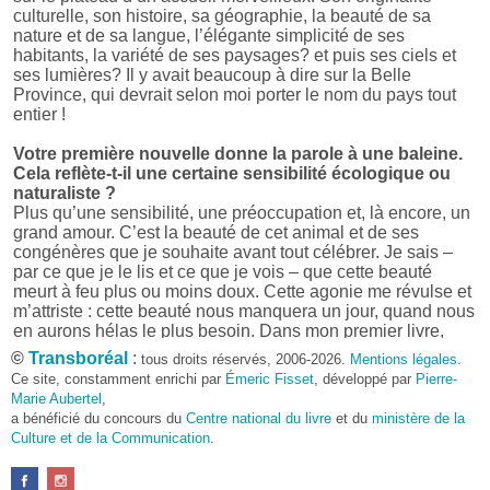
culturelle, son histoire, sa géographie, la beauté de sa
nature et de sa langue, l’élégante simplicité de ses
habitants, la variété de ses paysages? et puis ses ciels et
ses lumières? Il y avait beaucoup à dire sur la Belle
Province, qui devrait selon moi porter le nom du pays tout
entier !
Votre première nouvelle donne la parole à une baleine.
Cela reflète-t-il une certaine sensibilité écologique ou
naturaliste ?
Plus qu’une sensibilité, une préoccupation et, là encore, un
grand amour. C’est la beauté de cet animal et de ses
congénères que je souhaite avant tout célébrer. Je sais –
par ce que je le lis et ce que je vois – que cette beauté
meurt à feu plus ou moins doux. Cette agonie me révulse et
m’attriste : cette beauté nous manquera un jour, quand nous
en aurons hélas le plus besoin. Dans mon premier livre,
j’avais pris goût à me mettre dans la peau d’une bête. Outre
©
Transboréal
:
tous droits réservés, 2006-2026.
Mentions légales
.
l’intérêt de l’exercice littéraire, il me semble que cela peut
Ce site, constamment enrichi par
Émeric Fisset
, développé par
Pierre-
être un bon moyen pour transmettre certains messages.
Marie Aubertel
,
a bénéficié du concours du
Centre national du livre
et du
ministère de la
Pourquoi avoir choisi le format des nouvelles plutôt
Culture et de la Communication
.
qu’un autre ?
D’abord parce que j’aime (décidément!) en lire !
Maupassant, Buzzati, Coloane ou Steinbeck m’ont