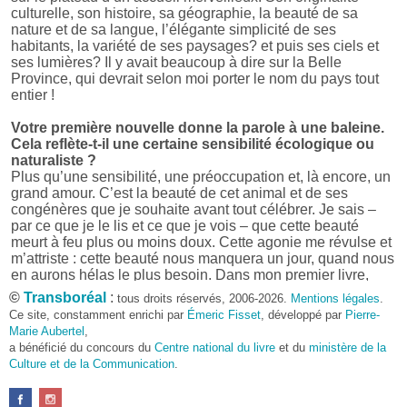
culturelle, son histoire, sa géographie, la beauté de sa
nature et de sa langue, l’élégante simplicité de ses
habitants, la variété de ses paysages? et puis ses ciels et
ses lumières? Il y avait beaucoup à dire sur la Belle
Province, qui devrait selon moi porter le nom du pays tout
entier !
Votre première nouvelle donne la parole à une baleine.
Cela reflète-t-il une certaine sensibilité écologique ou
naturaliste ?
Plus qu’une sensibilité, une préoccupation et, là encore, un
grand amour. C’est la beauté de cet animal et de ses
congénères que je souhaite avant tout célébrer. Je sais –
par ce que je le lis et ce que je vois – que cette beauté
meurt à feu plus ou moins doux. Cette agonie me révulse et
m’attriste : cette beauté nous manquera un jour, quand nous
en aurons hélas le plus besoin. Dans mon premier livre,
j’avais pris goût à me mettre dans la peau d’une bête. Outre
©
Transboréal
:
tous droits réservés, 2006-2026.
Mentions légales
.
l’intérêt de l’exercice littéraire, il me semble que cela peut
Ce site, constamment enrichi par
Émeric Fisset
, développé par
Pierre-
être un bon moyen pour transmettre certains messages.
Marie Aubertel
,
a bénéficié du concours du
Centre national du livre
et du
ministère de la
Pourquoi avoir choisi le format des nouvelles plutôt
Culture et de la Communication
.
qu’un autre ?
D’abord parce que j’aime (décidément!) en lire !
Maupassant, Buzzati, Coloane ou Steinbeck m’ont