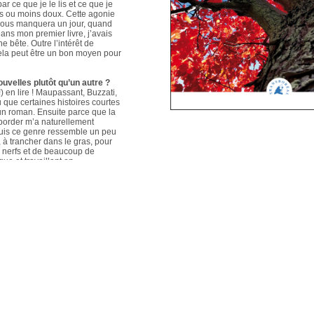
ar ce que je le lis et ce que je
us ou moins doux. Cette agonie
é nous manquera un jour, quand
ans mon premier livre, j’avais
e bête. Outre l’intérêt de
 cela peut être un bon moyen pour
ouvelles plutôt qu’un autre ?
 en lire ! Maupassant, Buzzati,
que certaines histoires courtes
un roman. Ensuite parce que la
aborder m’a naturellement
puis ce genre ressemble un peu
s, à trancher dans le gras, pour
e nerfs et de beaucoup de
que et travaillant en
ers le format court, les
s. Mais je me soigne !
le plus évolué depuis votre
sson, Nouvelles du Sud-Est
hoses s’articulent et
les autres. Ma pratique presque
n habileté narrative et je
hoses se sont précisées, les
Sur un plan personnel, et par
ort au monde et surtout aux
pas que les systèmes qui nous
 existences de fétus, je pense
d’action très grande.