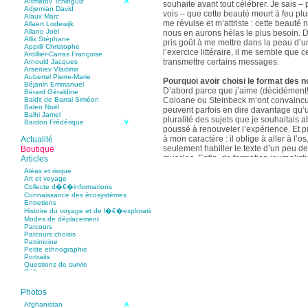
Aïtmatov Tchinguiz
souhaite avant tout célébrer. Je sais – p
Adjemian David
vois – que cette beauté meurt à feu pl
Alaux Marc
me révulse et m’attriste : cette beaut
Allaert Lodewijk
Allano Joël
nous en aurons hélas le plus besoin. D
Allix Stéphane
pris goût à me mettre dans la peau d’un
Apprill Christophe
l’exercice littéraire, il me semble que
Ardillier-Carras Françoise
transmettre certains messages.
Arnould Jacques
Arseniev Vladimir
Aubertel Pierre-Marie
Pourquoi avoir choisi le format des n
Béjanin Emmanuel
D’abord parce que j’aime (décidément!)
Bérard Géraldine
Coloane ou Steinbeck m’ont convaincu 
Baldit de Barral Siméon
Balen Noël
peuvent parfois en dire davantage qu’
Balhi Jamel
pluralité des sujets que je souhaitais 
Bardon Frédérique
poussé à renouveler l’expérience. Et 
Barnagaud Jean-Yves
Bastide Fabien
à mon caractère : il oblige à aller à l’o
Actualité
Baudin Julie
seulement habiller le texte d’un peu d
Boutique
Baujard Jacques
muscles. Enfin, de formation journalisti
Articles
Bazin Sylvain
communication, j’ai toujours été porté v
Bellanger Marc
Aléas et risque
Bellec Hervé
saynètes, les aphorismes et les slogan
Art et voyage
Belleville Régis
Collecte d�€�informations
Benestar Géraldine
Connaissance des écosystèmes
Selon vous, sur quel point avez-vous 
Benoist Yann
Entretiens
précédent recueil,
Un parfum de mou
Bertrand Jordane
Histoire du voyage et de l�€�exploration
Bertrandy Antoine
asiatique
?
Modes de déplacement
Bezsonov Youri
Sur le plan littéraire, j’espère que les c
Parcours
Bideau Michel-Cosme
s’imbriquent davantage les unes avec 
Parcours choisis
Billard Yannick
Patrimoine
Blanchet Anne-Lise
quotidienne de l’écriture a augmenté mo
Petite ethnographie
Bluntzer Christophe
pense que mon style s’est affûté. Les c
Portraits
Bobin Mathieu
contours de mes textes sont plus nets. 
Questions de survie
Boch Anne-Laure
Réflexions
rapport aux thèmes déroulés, mon rapp
Boch Julie
Boclet-Weller Robin
échelles s’est affirmé. Si je n’oublie 
Boillot Henri
Photos
gouvernent ont un impact inouï sur nos
Bonnem Éric
qu’il y a dans la proximité une latitude 
Boudart Jean-Louis
Afghanistan