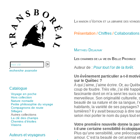
La maison d’édition et la librairie des voya
Présentation /
Chiffres
/
Collaborations
Matthieu Delaunay
Les charmes de la vie en Belle Province
Auteur de :
Pour tout l’or de la forêt
.
recherche avancée
Un événement particulier a-t-il motiv
sur le Québec ?
À qui j’aime, j’aime écrire. Or, au Québ
Catalogue
coup de foudre. Très vite, j’ai été happ
fascinante dont on m’a servi les sucs s
Voyage en poche
Hors collection
merveilleux. Son originalité culturelle,
Nature nomade
beauté de sa nature et de sa langue, l’
Petite philosophie du voyage
habitants, la variété de ses paysages? e
Compagnons de route
lumières? Il y avait beaucoup à dire sur
Sillages
Autres collections
selon moi porter le nom du pays tout ent
La clé des champs
Chemins d’étoiles
Votre première nouvelle donne la paro
Visions
t-il une certaine sensibilité écologiqu
Plus qu’une sensibilité, une préoccupat
Auteurs et voyageurs
amour. C’est la beauté de cet animal e