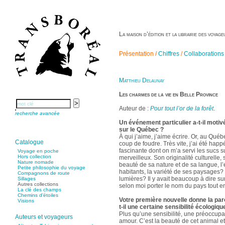
La maison d’édition et la librairie des voya
Présentation /
Chiffres
/
Collaborations
Matthieu Delaunay
Les charmes de la vie en Belle Province
Auteur de :
Pour tout l’or de la forêt
.
recherche avancée
Un événement particulier a-t-il motiv
sur le Québec ?
À qui j’aime, j’aime écrire. Or, au Québ
Catalogue
coup de foudre. Très vite, j’ai été happ
fascinante dont on m’a servi les sucs s
Voyage en poche
Hors collection
merveilleux. Son originalité culturelle,
Nature nomade
beauté de sa nature et de sa langue, l’
Petite philosophie du voyage
habitants, la variété de ses paysages? e
Compagnons de route
lumières? Il y avait beaucoup à dire sur
Sillages
Autres collections
selon moi porter le nom du pays tout ent
La clé des champs
Chemins d’étoiles
Votre première nouvelle donne la paro
Visions
t-il une certaine sensibilité écologiqu
Plus qu’une sensibilité, une préoccupat
Auteurs et voyageurs
amour. C’est la beauté de cet animal e