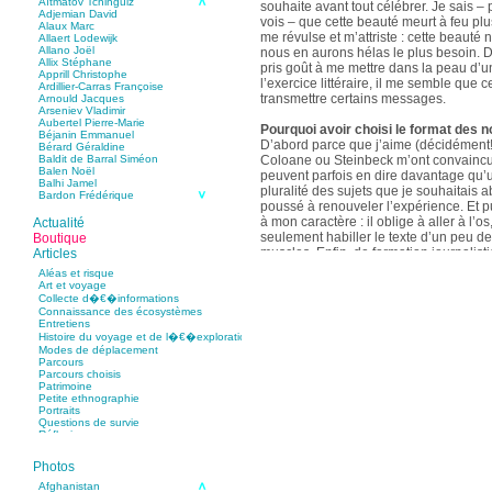
Aïtmatov Tchinguiz
souhaite avant tout célébrer. Je sais – p
Adjemian David
vois – que cette beauté meurt à feu pl
Alaux Marc
me révulse et m’attriste : cette beaut
Allaert Lodewijk
Allano Joël
nous en aurons hélas le plus besoin. D
Allix Stéphane
pris goût à me mettre dans la peau d’un
Apprill Christophe
l’exercice littéraire, il me semble que
Ardillier-Carras Françoise
transmettre certains messages.
Arnould Jacques
Arseniev Vladimir
Aubertel Pierre-Marie
Pourquoi avoir choisi le format des n
Béjanin Emmanuel
D’abord parce que j’aime (décidément!)
Bérard Géraldine
Coloane ou Steinbeck m’ont convaincu 
Baldit de Barral Siméon
Balen Noël
peuvent parfois en dire davantage qu’
Balhi Jamel
pluralité des sujets que je souhaitais 
Bardon Frédérique
poussé à renouveler l’expérience. Et 
Barnagaud Jean-Yves
Bastide Fabien
à mon caractère : il oblige à aller à l’o
Actualité
Baudin Julie
seulement habiller le texte d’un peu d
Boutique
Baujard Jacques
muscles. Enfin, de formation journalisti
Articles
Bazin Sylvain
communication, j’ai toujours été porté v
Bellanger Marc
Aléas et risque
Bellec Hervé
saynètes, les aphorismes et les slogan
Art et voyage
Belleville Régis
Collecte d�€�informations
Benestar Géraldine
Connaissance des écosystèmes
Selon vous, sur quel point avez-vous 
Benoist Yann
Entretiens
précédent recueil,
Un parfum de mou
Bertrand Jordane
Histoire du voyage et de l�€�exploration
Bertrandy Antoine
asiatique
?
Modes de déplacement
Bezsonov Youri
Sur le plan littéraire, j’espère que les c
Parcours
Bideau Michel-Cosme
s’imbriquent davantage les unes avec 
Parcours choisis
Billard Yannick
Patrimoine
Blanchet Anne-Lise
quotidienne de l’écriture a augmenté mo
Petite ethnographie
Bluntzer Christophe
pense que mon style s’est affûté. Les c
Portraits
Bobin Mathieu
contours de mes textes sont plus nets. 
Questions de survie
Boch Anne-Laure
Réflexions
rapport aux thèmes déroulés, mon rapp
Boch Julie
Boclet-Weller Robin
échelles s’est affirmé. Si je n’oublie 
Boillot Henri
Photos
gouvernent ont un impact inouï sur nos
Bonnem Éric
qu’il y a dans la proximité une latitude 
Boudart Jean-Louis
Afghanistan