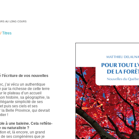
geurs au long cours
/
Titres
é l’écriture de vos nouvelles
ec, j’ai vécu un authentique
é par la richesse de cette terre
ur le plateau d’un accueil
 son histoire, sa géographie, la
élégante simplicité de ses
t puis ses ciels et ses
 la Belle Province, qui devrait
ier !
le à une baleine. Cela reflète-
e ou naturaliste ?
ion et, là encore, un grand
t de ses congénères que je