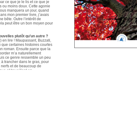
ar ce que je le lis et ce que je
us ou moins doux. Cette agonie
é nous manquera un jour, quand
ans mon premier livre, j’avais
e bête. Outre l’intérêt de
 cela peut être un bon moyen pour
ouvelles plutôt qu’un autre ?
 en lire ! Maupassant, Buzzati,
que certaines histoires courtes
un roman. Ensuite parce que la
aborder m’a naturellement
puis ce genre ressemble un peu
s, à trancher dans le gras, pour
e nerfs et de beaucoup de
que et travaillant en
ers le format court, les
s. Mais je me soigne !
le plus évolué depuis votre
sson, Nouvelles du Sud-Est
hoses s’articulent et
les autres. Ma pratique presque
n habileté narrative et je
hoses se sont précisées, les
Sur un plan personnel, et par
ort au monde et surtout aux
pas que les systèmes qui nous
 existences de fétus, je pense
d’action très grande.